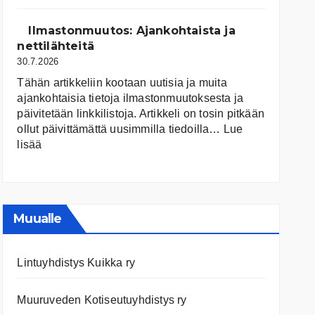
järvet
ja
Ilmastonmuutos: Ajankohtaista ja
niiden
nettilähteitä
tila
30.7.2026
Tähän artikkeliin kootaan uutisia ja muita
ajankohtaisia tietoja ilmastonmuutoksesta ja
päivitetään linkkilistoja. Artikkeli on tosin pitkään
ollut päivittämättä uusimmilla tiedoilla…
Lue
:
lisää
Ilmastonmuutos:
Ajankohtaista
ja
nettilähteitä
Muualle
Lintuyhdistys Kuikka ry
Muuruveden Kotiseutuyhdistys ry