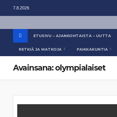
Skip
7.8.2026
to
content
ETUSIVU – AJANKOHTAISTA – UUTTA
RETKIÄ JA MATKOJA
PAIKKAKUNTIA
Avainsana:
olympialaiset