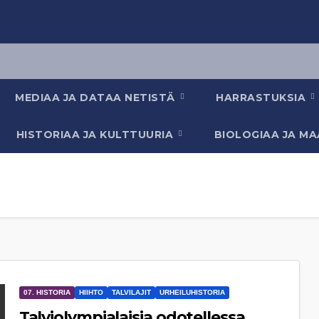
MEDIAA JA DATAA NETISTÄ
HARRASTUKSIA
HISTORIAA JA KULTTUURIA
BIOLOGIAA JA M
07. HISTORIA
HIIHTO
TALVILAJIT
URHEILUHISTORIA
Talviolympialaisia odotellessa