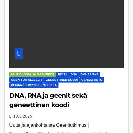
01. BIOLOGIA JA MAANTIEDE
BIOS1
DNA
DNA JA RNA
GEENIT JA ALLEELIT
GENEETTINEN KOODI
GENOMITIETO
PERINNÖLLISYYS-GENETIIKKA
DNA, RNA ja geenit sekä
geneettinen koodi
18.3.2025
Uutta ja ajankohtaista Geenitutkimus |