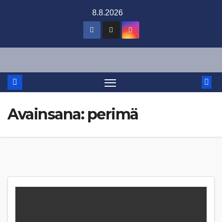
Skip
8.8.2026
to
content
Avainsana:
perimä