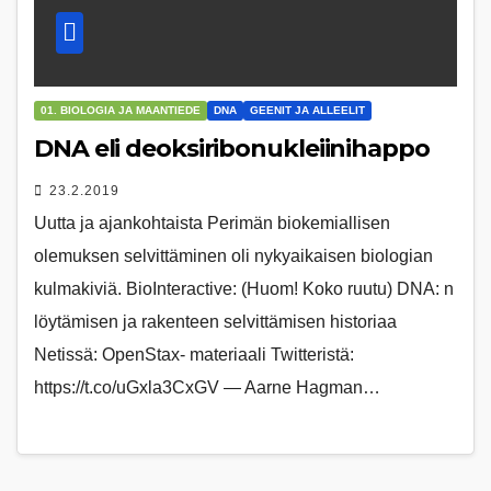
01. BIOLOGIA JA MAANTIEDE
DNA
GEENIT JA ALLEELIT
DNA eli deoksiribonukleiinihappo
23.2.2019
Uutta ja ajankohtaista Perimän biokemiallisen
olemuksen selvittäminen oli nykyaikaisen biologian
kulmakiviä. BioInteractive: (Huom! Koko ruutu) DNA: n
löytämisen ja rakenteen selvittämisen historiaa
Netissä: OpenStax- materiaali Twitteristä:
https://t.co/uGxla3CxGV — Aarne Hagman…