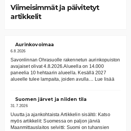
Viimeisimmät ja päivitetyt
artikkelit
Aurinkovoimaa
6.8.2026
Savonlinnan Ohrasuolle rakennetun aurinkopuiston
avajaiset olivat 4.8.2026.Alueella on 14.000
paneelia 10 hehtaarin alueella. Kesällä 2027
:
alueelle tulee lampaita, joiden avulla…
Lue lisää
Aurink
Suomen järvet ja niiden tila
31.7.2026
Uuutta ja ajankohtaista Artikkelin sisältö: Katso
myös artikkelit: Suomessa on pal­jon jär­viä
Maanmittauslaitos selvitti: Suomi on tuhansien