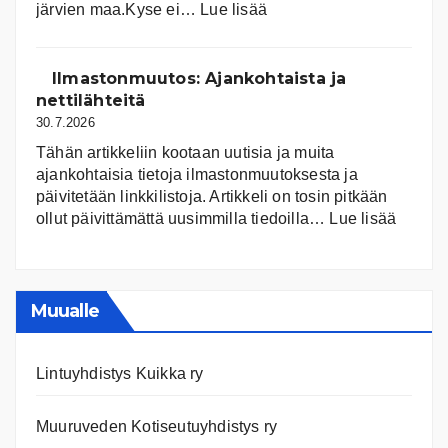
:
järvien maa.Kyse ei…
Lue lisää
Suomen
järvet
ja
Ilmastonmuutos: Ajankohtaista ja
niiden
nettilähteitä
tila
30.7.2026
Tähän artikkeliin kootaan uutisia ja muita
ajankohtaisia tietoja ilmastonmuutoksesta ja
päivitetään linkkilistoja. Artikkeli on tosin pitkään
:
ollut päivittämättä uusimmilla tiedoilla…
Lue lisää
Ilmast
Ajanko
ja
nettiläh
Muualle
Lintuyhdistys Kuikka ry
Muuruveden Kotiseutuyhdistys ry