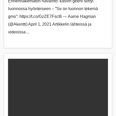
Ennennäkemätön havainto: kasvin geeni siirtyi
luonnossa hyönteiseen – ”Se on luonnon tekemä
gmo”: https://t.co/GzZE7Fsct6 — Aarne Hagman
(@Akentti) April 1, 2021 Artikkelin lähteissä ja
videoissa…