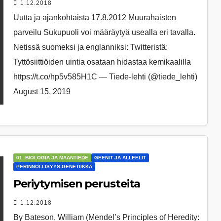
1.12.2018
Uutta ja ajankohtaista 17.8.2012 Muurahaisten
parveilu Sukupuoli voi määräytyä usealla eri tavalla.
Netissä suomeksi ja englanniksi: Twitteristä:
Tyttösiittiöiden uintia osataan hidastaa kemikaalilla
https://t.co/hp5v585H1C — Tiede-lehti (@tiede_lehti)
August 15, 2019
01. BIOLOGIA JA MAANTIEDE
GEENIT JA ALLEELIT
PERINNÖLLISYYS-GENETIIKKA
Periytymisen perusteita
1.12.2018
By Ba­te­son, Wil­li­am (Men­del’s Prin­cip­les of He­re­di­ty: