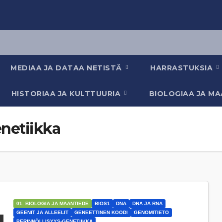
MEDIAA JA DATAA NETISTÄ
HARRASTUKSIA
HISTORIAA JA KULTTUURIA
BIOLOGIAA JA M
enetiikka
01. BIOLOGIA JA MAANTIEDE
BIOS1
DNA
DNA JA RNA
GEENIT JA ALLEELIT
GENEETTINEN KOODI
GENOMITIETO
PERINNÖLLISYYS-GENETIIKKA