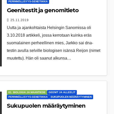
PERINNÖLLISYYS-GENETIIKKA
Geenitestit ja genomitieto
25.11.2019
Uutta ja ajankohtaista Helsingin Sanomissa oli
3.10.2018 artikkeli, jossa kerrotaan kuinka eräs
suomalainen perheellinen mies, Jarkko sai dna-
testin avulla selville biologisen isänsä Reijon (nimet
muutettu). Hän oli saanut alkunsa…
01. BIOLOGIA JA MAANTIEDE
GEENIT JA ALLEELIT
PERINNÖLLISYYS-GENETIIKKA
SUKUPUOLEN MÄÄRÄYTYMINEN
Sukupuolen määräytyminen