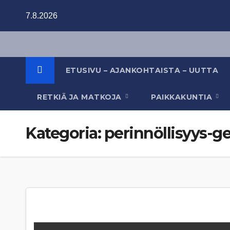
Skip
7.8.2026
to
content
ETUSIVU – AJANKOHTAISTA – UUTTA
RETKIÄ JA MATKOJA
PAIKKAKUNTIA
Kategoria:
perinnöllisyys-g