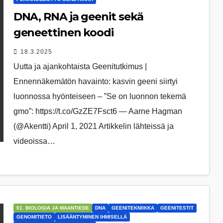
DNA, RNA ja geenit sekä
geneettinen koodi
18.3.2025
Uutta ja ajankohtaista Geenitutkimus |
Ennennäkemätön havainto: kasvin geeni siirtyi
luonnossa hyönteiseen – ”Se on luonnon tekemä
gmo”: https://t.co/GzZE7Fsct6 — Aarne Hagman
(@Akentti) April 1, 2021 Artikkelin lähteissä ja
videoissa…
01. BIOLOGIA JA MAANTIEDE
DNA
GEENITEKNIIKKA
GEENITESTIT
GENOMITIETO
LISÄÄNTYMINEN IHMISELLÄ