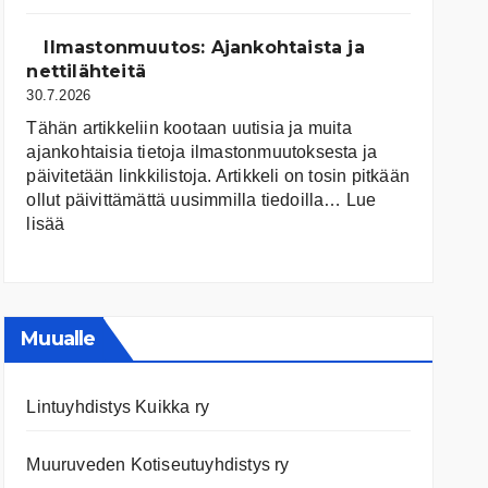
järvet
ja
Ilmastonmuutos: Ajankohtaista ja
niiden
nettilähteitä
tila
30.7.2026
Tähän artikkeliin kootaan uutisia ja muita
ajankohtaisia tietoja ilmastonmuutoksesta ja
päivitetään linkkilistoja. Artikkeli on tosin pitkään
ollut päivittämättä uusimmilla tiedoilla…
Lue
:
lisää
Ilmastonmuutos:
Ajankohtaista
ja
nettilähteitä
Muualle
Lintuyhdistys Kuikka ry
Muuruveden Kotiseutuyhdistys ry