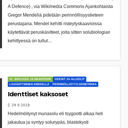
A De­fen­ce) , via Wi­ki­me­dia Com­mons Ajankohtaista
Gregor Mendeliä pidetään perinnöllisyystieteen
perustajana. Mendel kehitti risteytyskaavioissa
käytettävät peruskäsitteet, joita sitten solubiologian
kehittyessä on tullut…
01. BIOLOGIA JA MAANTIEDE
GEENIT JA ALLEELIT
LISÄÄNTYMINEN IHMISELLÄ
PERINNÖLLISYYS-GENETIIKKA
Identtiset kaksoset
29.9.2018
Hedelmöitynyt munasolu eli tsygootti alkaa heti
jakautua ja syntyy solurypäs, blastokysti