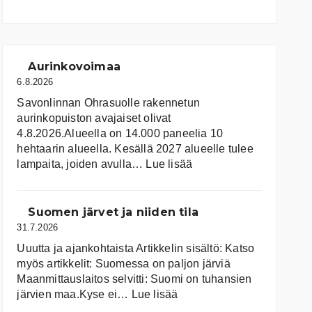
Aurinkovoimaa
6.8.2026
Savonlinnan Ohrasuolle rakennetun
aurinkopuiston avajaiset olivat
4.8.2026.Alueella on 14.000 paneelia 10
hehtaarin alueella. Kesällä 2027 alueelle tulee
:
lampaita, joiden avulla…
Lue lisää
Aurinkovoimaa
Suomen järvet ja niiden tila
31.7.2026
Uuutta ja ajankohtaista Artikkelin sisältö: Katso
myös artikkelit: Suomessa on pal­jon jär­viä
Maanmittauslaitos selvitti: Suomi on tuhansien
:
järvien maa.Kyse ei…
Lue lisää
Suomen