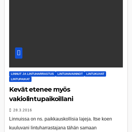
LINNUT JA LINTUHARRASTUS
LINTUHAVAINNOT
LINTUKUVAT
LINTUPAIKAT
Kevät etenee myös
vakiolintupaikoillani
28.3.2016
Linnuissa on ns. paikkauskollisia lajeja. Itse koen
kuuluvani lintuharrastajana tähän samaan