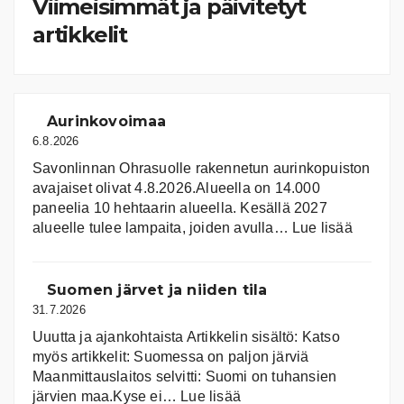
Viimeisimmät ja päivitetyt
artikkelit
Aurinkovoimaa
6.8.2026
Savonlinnan Ohrasuolle rakennetun aurinkopuiston
avajaiset olivat 4.8.2026.Alueella on 14.000
paneelia 10 hehtaarin alueella. Kesällä 2027
:
alueelle tulee lampaita, joiden avulla…
Lue lisää
Aurink
Suomen järvet ja niiden tila
31.7.2026
Uuutta ja ajankohtaista Artikkelin sisältö: Katso
myös artikkelit: Suomessa on pal­jon jär­viä
Maanmittauslaitos selvitti: Suomi on tuhansien
:
järvien maa.Kyse ei…
Lue lisää