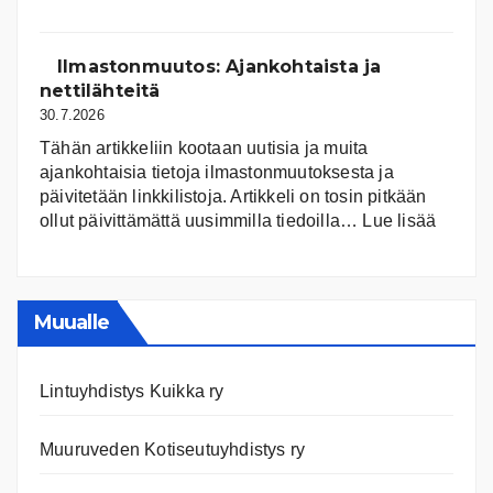
Suomen
järvet
ja
Ilmastonmuutos: Ajankohtaista ja
niiden
nettilähteitä
tila
30.7.2026
Tähän artikkeliin kootaan uutisia ja muita
ajankohtaisia tietoja ilmastonmuutoksesta ja
päivitetään linkkilistoja. Artikkeli on tosin pitkään
:
ollut päivittämättä uusimmilla tiedoilla…
Lue lisää
Ilmast
Ajanko
ja
nettiläh
Muualle
Lintuyhdistys Kuikka ry
Muuruveden Kotiseutuyhdistys ry