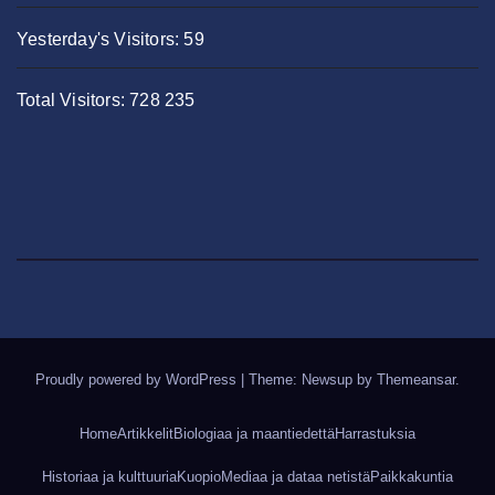
Yesterday's Visitors:
59
Total Visitors:
728 235
Proudly powered by WordPress
|
Theme: Newsup by
Themeansar
.
Home
Artikkelit
Biologiaa ja maantiedettä
Harrastuksia
Historiaa ja kulttuuria
Kuopio
Mediaa ja dataa netistä
Paikkakuntia