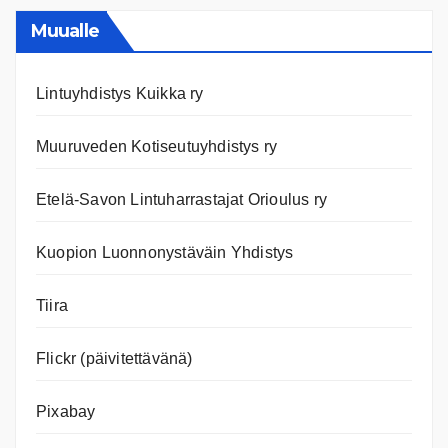
ja
nettiläh
Muualle
Lintuyhdistys Kuikka ry
Muuruveden Kotiseutuyhdistys ry
Etelä-Savon Lintuharrastajat Orioulus ry
Kuopion Luonnonystäväin Yhdistys
Tiira
Flickr (päivitettävänä)
Pixabay