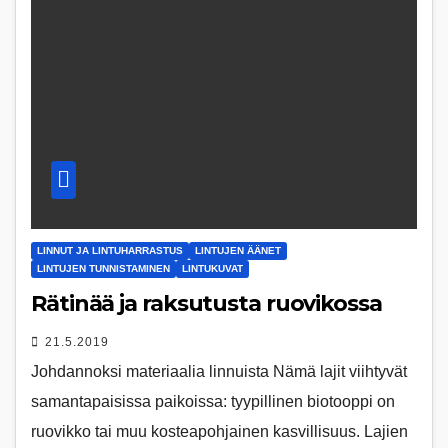
LINNUT JA LINTUHARRASTUS
LINTUJEN ÄÄNET
LINTUJEN TUNNISTAMINEN
LINTUKUVAT
Rätinää ja raksutusta ruovikossa
21.5.2019
Johdannoksi materiaalia linnuista Nämä lajit viihtyvät
samantapaisissa paikoissa: tyypillinen biotooppi on
ruovikko tai muu kosteapohjainen kasvillisuus. Lajien