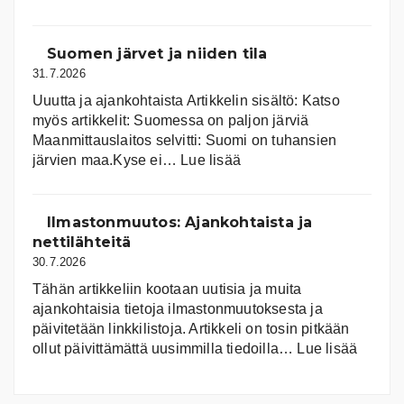
Aurink
Suomen järvet ja niiden tila
31.7.2026
Uuutta ja ajankohtaista Artikkelin sisältö: Katso
myös artikkelit: Suomessa on pal­jon jär­viä
Maanmittauslaitos selvitti: Suomi on tuhansien
:
järvien maa.Kyse ei…
Lue lisää
Suomen
järvet
ja
Ilmastonmuutos: Ajankohtaista ja
niiden
nettilähteitä
tila
30.7.2026
Tähän artikkeliin kootaan uutisia ja muita
ajankohtaisia tietoja ilmastonmuutoksesta ja
päivitetään linkkilistoja. Artikkeli on tosin pitkään
:
ollut päivittämättä uusimmilla tiedoilla…
Lue lisää
Ilmast
Ajanko