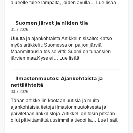
:
alueelle tulee lampaita, joiden avulla…
Lue lisää
Aurink
Suomen järvet ja niiden tila
31.7.2026
Uuutta ja ajankohtaista Artikkelin sisältö: Katso
myös artikkelit: Suomessa on pal­jon jär­viä
Maanmittauslaitos selvitti: Suomi on tuhansien
:
järvien maa.Kyse ei…
Lue lisää
Suomen
järvet
ja
Ilmastonmuutos: Ajankohtaista ja
niiden
nettilähteitä
tila
30.7.2026
Tähän artikkeliin kootaan uutisia ja muita
ajankohtaisia tietoja ilmastonmuutoksesta ja
päivitetään linkkilistoja. Artikkeli on tosin pitkään
:
ollut päivittämättä uusimmilla tiedoilla…
Lue lisää
Ilmast
Ajanko