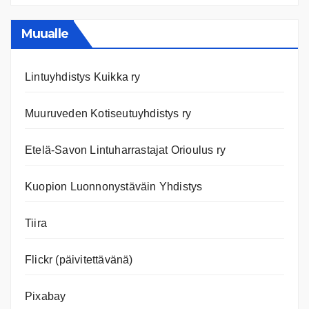
ja
nettiläh
Muualle
Lintuyhdistys Kuikka ry
Muuruveden Kotiseutuyhdistys ry
Etelä-Savon Lintuharrastajat Orioulus ry
Kuopion Luonnonystäväin Yhdistys
Tiira
Flickr (päivitettävänä)
Pixabay