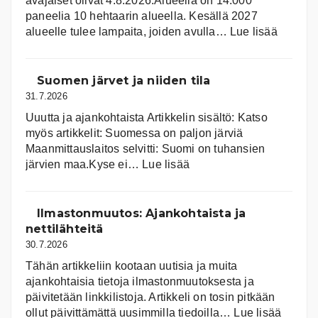
avajaiset olivat 4.8.2026.Alueella on 14.000
paneelia 10 hehtaarin alueella. Kesällä 2027
:
alueelle tulee lampaita, joiden avulla…
Lue lisää
Aurink
Suomen järvet ja niiden tila
31.7.2026
Uuutta ja ajankohtaista Artikkelin sisältö: Katso
myös artikkelit: Suomessa on pal­jon jär­viä
Maanmittauslaitos selvitti: Suomi on tuhansien
:
järvien maa.Kyse ei…
Lue lisää
Suomen
järvet
ja
Ilmastonmuutos: Ajankohtaista ja
niiden
nettilähteitä
tila
30.7.2026
Tähän artikkeliin kootaan uutisia ja muita
ajankohtaisia tietoja ilmastonmuutoksesta ja
päivitetään linkkilistoja. Artikkeli on tosin pitkään
:
ollut päivittämättä uusimmilla tiedoilla…
Lue lisää