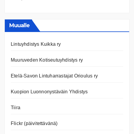
Ilmast
Ajanko
ja
nettiläh
Muualle
Lintuyhdistys Kuikka ry
Muuruveden Kotiseutuyhdistys ry
Etelä-Savon Lintuharrastajat Orioulus ry
Kuopion Luonnonystäväin Yhdistys
Tiira
Flickr (päivitettävänä)