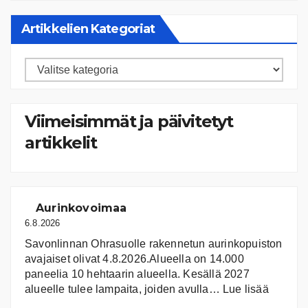
Artikkelien Kategoriat
Artikkelien
kategoriat
Viimeisimmät ja päivitetyt
artikkelit
Aurinkovoimaa
6.8.2026
Savonlinnan Ohrasuolle rakennetun aurinkopuiston
avajaiset olivat 4.8.2026.Alueella on 14.000
paneelia 10 hehtaarin alueella. Kesällä 2027
:
alueelle tulee lampaita, joiden avulla…
Lue lisää
Aurink