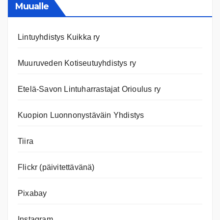
nettiläh
Muualle
Lintuyhdistys Kuikka ry
Muuruveden Kotiseutuyhdistys ry
Etelä-Savon Lintuharrastajat Orioulus ry
Kuopion Luonnonystäväin Yhdistys
Tiira
Flickr (päivitettävänä)
Pixabay
Instagram