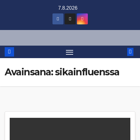
Skip
7.8.2026
to
content
Avainsana:
sikainfluenssa