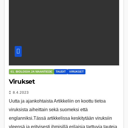
01. BIOLOGIA JA MAANTIEDE
TAUDIT
VIRUKSET
Virukset
8.4.2023
Uutta ja ajankohtaista Artikkeliin on koottu tietoa
viruksista aiheittain sekä suomeksi että
englanniksi.Tässä artikkelissa keskitytään viruksiin
yleensä ja erityisesti ihmisillä erilaisia tarttuvia tauteja