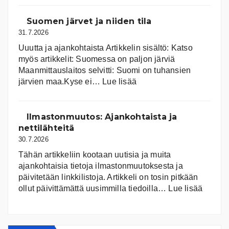
Suomen järvet ja niiden tila
31.7.2026
Uuutta ja ajankohtaista Artikkelin sisältö: Katso
myös artikkelit: Suomessa on pal­jon jär­viä
Maanmittauslaitos selvitti: Suomi on tuhansien
:
järvien maa.Kyse ei…
Lue lisää
Suomen
järvet
ja
Ilmastonmuutos: Ajankohtaista ja
niiden
nettilähteitä
tila
30.7.2026
Tähän artikkeliin kootaan uutisia ja muita
ajankohtaisia tietoja ilmastonmuutoksesta ja
päivitetään linkkilistoja. Artikkeli on tosin pitkään
:
ollut päivittämättä uusimmilla tiedoilla…
Lue lisää
Ilmast
Ajanko
ja