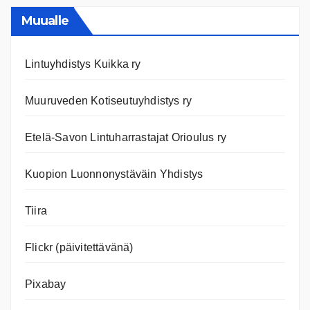
ja
nettiläh
Muualle
Lintuyhdistys Kuikka ry
Muuruveden Kotiseutuyhdistys ry
Etelä-Savon Lintuharrastajat Orioulus ry
Kuopion Luonnonystäväin Yhdistys
Tiira
Flickr (päivitettävänä)
Pixabay