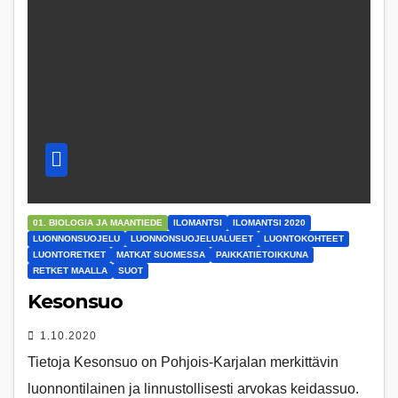
01. BIOLOGIA JA MAANTIEDE
ILOMANTSI
ILOMANTSI 2020
LUONNONSUOJELU
LUONNONSUOJELUALUEET
LUONTOKOHTEET
LUONTORETKET
MATKAT SUOMESSA
PAIKKATIETOIKKUNA
RETKET MAALLA
SUOT
Kesonsuo
1.10.2020
Tietoja Kesonsuo on Pohjois-Karjalan merkittävin
luonnontilainen ja linnustollisesti arvokas keidassuo.