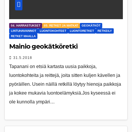
04. HARRASTUKSET
05. RETKET JA MATKAT
GEOKÄTKÖT
LINTUHAVAINNOT
LUONTOKOHTEET
LUONTORETKET
RETKEILY
RETKET MAALLA
Mainio geokätköretki
31.5.2018
Tapanani on etsiä kartasta uusia paikkoja,
luontokohteita ja reittejä, joita sitten kuljen kävellen ja
pyöräillen. Usein näillä retkillä löytyy hienoja paikkoja
ja kokee mukavia luontoelämyksiä.Jos kyseessä ei
ole kunnolla ympäri…