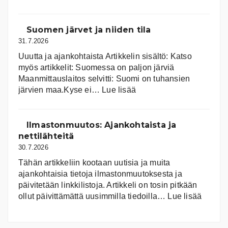
Aurink
Suomen järvet ja niiden tila
31.7.2026
Uuutta ja ajankohtaista Artikkelin sisältö: Katso
myös artikkelit: Suomessa on pal­jon jär­viä
Maanmittauslaitos selvitti: Suomi on tuhansien
:
järvien maa.Kyse ei…
Lue lisää
Suomen
järvet
ja
Ilmastonmuutos: Ajankohtaista ja
niiden
nettilähteitä
tila
30.7.2026
Tähän artikkeliin kootaan uutisia ja muita
ajankohtaisia tietoja ilmastonmuutoksesta ja
päivitetään linkkilistoja. Artikkeli on tosin pitkään
:
ollut päivittämättä uusimmilla tiedoilla…
Lue lisää
Ilmast
Ajanko