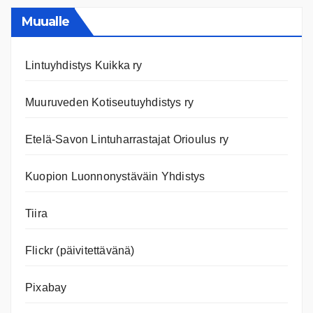
ja
nettiläh
Muualle
Lintuyhdistys Kuikka ry
Muuruveden Kotiseutuyhdistys ry
Etelä-Savon Lintuharrastajat Orioulus ry
Kuopion Luonnonystäväin Yhdistys
Tiira
Flickr (päivitettävänä)
Pixabay