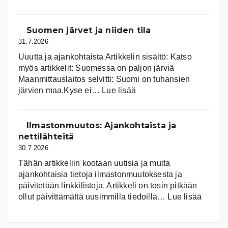
Aurink
Suomen järvet ja niiden tila
31.7.2026
Uuutta ja ajankohtaista Artikkelin sisältö: Katso
myös artikkelit: Suomessa on pal­jon jär­viä
Maanmittauslaitos selvitti: Suomi on tuhansien
:
järvien maa.Kyse ei…
Lue lisää
Suomen
järvet
ja
Ilmastonmuutos: Ajankohtaista ja
niiden
nettilähteitä
tila
30.7.2026
Tähän artikkeliin kootaan uutisia ja muita
ajankohtaisia tietoja ilmastonmuutoksesta ja
päivitetään linkkilistoja. Artikkeli on tosin pitkään
:
ollut päivittämättä uusimmilla tiedoilla…
Lue lisää
Ilmast
Ajanko