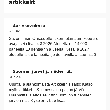
artikkelit
Aurinkovoimaa
6.8.2026
Savonlinnan Ohrasuolle rakennetun aurinkopuiston
avajaiset olivat 4.8.2026.Alueella on 14.000
paneelia 10 hehtaarin alueella. Kesällä 2027
:
alueelle tulee lampaita, joiden avulla…
Lue lisää
Aurink
Suomen järvet ja niiden tila
31.7.2026
Uuutta ja ajankohtaista Artikkelin sisältö: Katso
myös artikkelit: Suomessa on pal­jon jär­viä
Maanmittauslaitos selvitti: Suomi on tuhansien
:
järvien maa.Kyse ei…
Lue lisää
Suomen