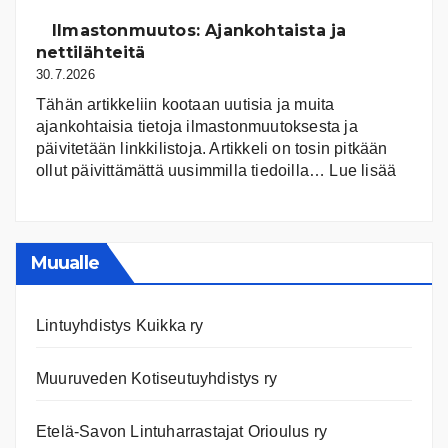
järvet
ja
Ilmastonmuutos: Ajankohtaista ja
niiden
nettilähteitä
tila
30.7.2026
Tähän artikkeliin kootaan uutisia ja muita
ajankohtaisia tietoja ilmastonmuutoksesta ja
päivitetään linkkilistoja. Artikkeli on tosin pitkään
:
ollut päivittämättä uusimmilla tiedoilla…
Lue lisää
Ilmast
Ajanko
ja
nettiläh
Muualle
Lintuyhdistys Kuikka ry
Muuruveden Kotiseutuyhdistys ry
Etelä-Savon Lintuharrastajat Orioulus ry