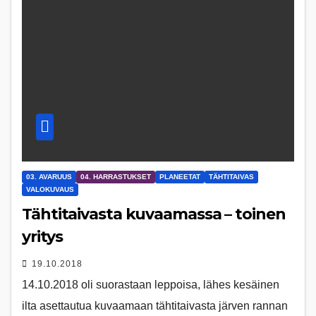
03. AVARUUS
04. HARRASTUKSET
PLANEETAT
TÄHTITAIVAS
VALOKUVAUS
Tähtitaivasta kuvaamassa – toinen
yritys
19.10.2018
14.10.2018 oli suorastaan leppoisa, lähes kesäinen
ilta asettautua kuvaamaan tähtitaivasta järven rannan