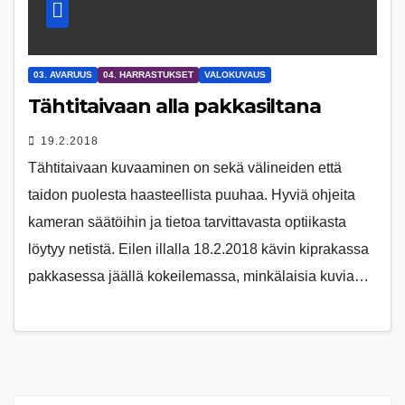
03. AVARUUS
04. HARRASTUKSET
VALOKUVAUS
Tähtitaivaan alla pakkasiltana
19.2.2018
Tähtitaivaan kuvaaminen on sekä välineiden että
taidon puolesta haasteellista puuhaa. Hyviä ohjeita
kameran säätöihin ja tietoa tarvittavasta optiikasta
löytyy netistä. Eilen illalla 18.2.2018 kävin kiprakassa
pakkasessa jäällä kokeilemassa, minkälaisia kuvia…