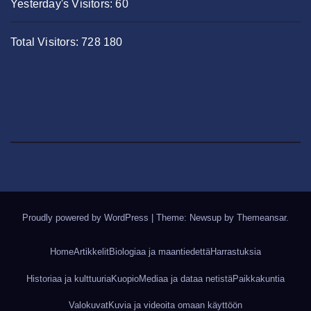
Yesterday's Visitors:
60
Total Visitors:
728 180
Proudly powered by WordPress
|
Theme: Newsup by
Themeansar
.
Home
Artikkelit
Biologiaa ja maantiedettä
Harrastuksia
Historiaa ja kulttuuria
Kuopio
Mediaa ja dataa netistä
Paikkakuntia
Valokuvat
Kuvia ja videoita omaan käyttöön