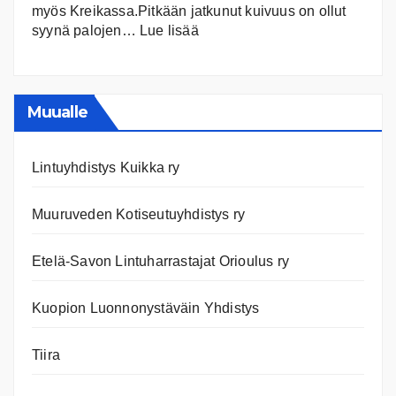
myös Kreikassa.Pitkään jatkunut kuivuus on ollut
:
syynä palojen…
Lue lisää
Euroopan
maastopalot
Muualle
Lintuyhdistys Kuikka ry
Muuruveden Kotiseutuyhdistys ry
Etelä-Savon Lintuharrastajat Orioulus ry
Kuopion Luonnonystäväin Yhdistys
Tiira