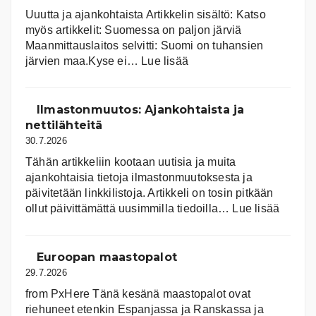
Uuutta ja ajankohtaista Artikkelin sisältö: Katso
myös artikkelit: Suomessa on pal­jon jär­viä
Maanmittauslaitos selvitti: Suomi on tuhansien
:
järvien maa.Kyse ei…
Lue lisää
Suomen
järvet
ja
Ilmastonmuutos: Ajankohtaista ja
niiden
nettilähteitä
tila
30.7.2026
Tähän artikkeliin kootaan uutisia ja muita
ajankohtaisia tietoja ilmastonmuutoksesta ja
päivitetään linkkilistoja. Artikkeli on tosin pitkään
:
ollut päivittämättä uusimmilla tiedoilla…
Lue lisää
Ilmast
Ajanko
ja
Euroopan maastopalot
nettiläh
29.7.2026
from PxHere Tänä kesänä maastopalot ovat
riehuneet etenkin Espanjassa ja Ranskassa ja