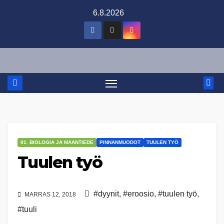
Skip
6.8.2026
to
content
01. BIOLOGIA JA MAANTIEDE
PINNANMUODOT
TUULEN TYÖ
Tuulen työ
#dyynit
,
#eroosio
,
#tuulen työ
,
MARRAS 12, 2018
#tuuli