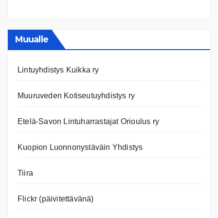
Ilmast
Ajanko
ja
nettiläh
Muualle
Lintuyhdistys Kuikka ry
Muuruveden Kotiseutuyhdistys ry
Etelä-Savon Lintuharrastajat Orioulus ry
Kuopion Luonnonystäväin Yhdistys
Tiira
Flickr (päivitettävänä)