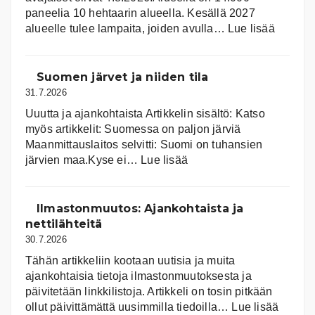
paneelia 10 hehtaarin alueella. Kesällä 2027
:
alueelle tulee lampaita, joiden avulla…
Lue lisää
Aurink
Suomen järvet ja niiden tila
31.7.2026
Uuutta ja ajankohtaista Artikkelin sisältö: Katso
myös artikkelit: Suomessa on pal­jon jär­viä
Maanmittauslaitos selvitti: Suomi on tuhansien
:
järvien maa.Kyse ei…
Lue lisää
Suomen
järvet
ja
Ilmastonmuutos: Ajankohtaista ja
niiden
nettilähteitä
tila
30.7.2026
Tähän artikkeliin kootaan uutisia ja muita
ajankohtaisia tietoja ilmastonmuutoksesta ja
päivitetään linkkilistoja. Artikkeli on tosin pitkään
:
ollut päivittämättä uusimmilla tiedoilla…
Lue lisää