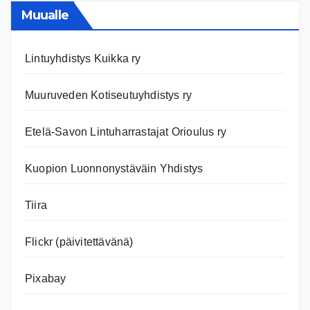
nettiläh
Muualle
Lintuyhdistys Kuikka ry
Muuruveden Kotiseutuyhdistys ry
Etelä-Savon Lintuharrastajat Orioulus ry
Kuopion Luonnonystäväin Yhdistys
Tiira
Flickr (päivitettävänä)
Pixabay