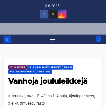
Skip
10.8.2026
to
content
07. HISTORIA
14. JUHLA- JA PYHÄPÄIVÄT
JOULU
KULTTUURIHISTORIA
PERINTEET
Vanhoja joululeikkejä
#finna.fi
,
#joulu
,
#jouluperinteet
,
JOULU 21, 2020
#leikit
,
#museovirasto