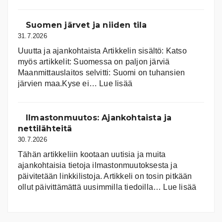
Aurink
Suomen järvet ja niiden tila
31.7.2026
Uuutta ja ajankohtaista Artikkelin sisältö: Katso
myös artikkelit: Suomessa on pal­jon jär­viä
Maanmittauslaitos selvitti: Suomi on tuhansien
:
järvien maa.Kyse ei…
Lue lisää
Suomen
järvet
ja
Ilmastonmuutos: Ajankohtaista ja
niiden
nettilähteitä
tila
30.7.2026
Tähän artikkeliin kootaan uutisia ja muita
ajankohtaisia tietoja ilmastonmuutoksesta ja
päivitetään linkkilistoja. Artikkeli on tosin pitkään
:
ollut päivittämättä uusimmilla tiedoilla…
Lue lisää
Ilmast
Ajanko
ja