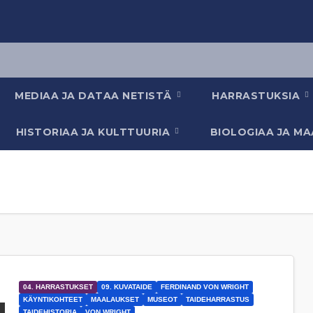
MEDIAA JA DATAA NETISTÄ
HARRASTUKSIA
HISTORIAA JA KULTTUURIA
BIOLOGIAA JA M
04. HARRASTUKSET
09. KUVATAIDE
FERDINAND VON WRIGHT
KÄYNTIKOHTEET
MAALAUKSET
MUSEOT
TAIDEHARRASTUS
TAIDEHISTORIA
VON WRIGHT