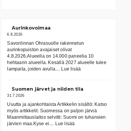
Aurinkovoimaa
6.8.2026
Savonlinnan Ohrasuolle rakennetun
aurinkopuiston avajaiset olivat
4.8.2026.Alueella on 14.000 paneelia 10
hehtaarin alueella. Kesällä 2027 alueelle tulee
:
lampaita, joiden avulla…
Lue lisää
Aurinkovoimaa
Suomen järvet ja niiden tila
31.7.2026
Uuutta ja ajankohtaista Artikkelin sisältö: Katso
myös artikkelit: Suomessa on pal­jon jär­viä
Maanmittauslaitos selvitti: Suomi on tuhansien
:
järvien maa.Kyse ei…
Lue lisää
Suomen