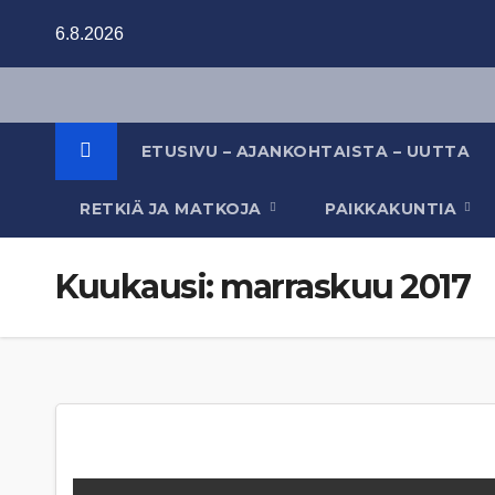
Skip
6.8.2026
to
content
ETUSIVU – AJANKOHTAISTA – UUTTA
RETKIÄ JA MATKOJA
PAIKKAKUNTIA
Kuukausi:
marraskuu 2017