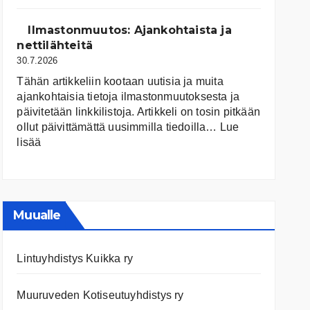
järvet
ja
Ilmastonmuutos: Ajankohtaista ja
niiden
nettilähteitä
tila
30.7.2026
Tähän artikkeliin kootaan uutisia ja muita
ajankohtaisia tietoja ilmastonmuutoksesta ja
päivitetään linkkilistoja. Artikkeli on tosin pitkään
ollut päivittämättä uusimmilla tiedoilla…
Lue
:
lisää
Ilmastonmuutos:
Ajankohtaista
ja
nettilähteitä
Muualle
Lintuyhdistys Kuikka ry
Muuruveden Kotiseutuyhdistys ry