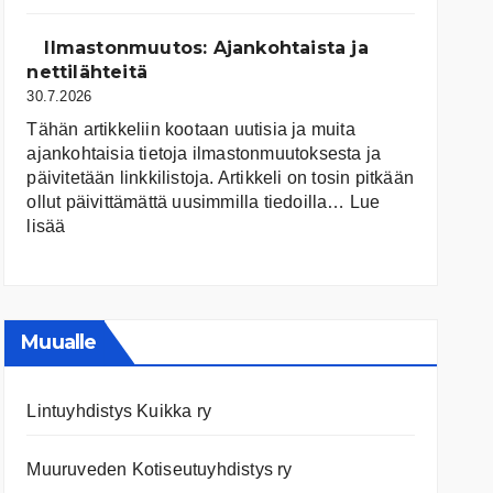
järvet
ja
Ilmastonmuutos: Ajankohtaista ja
niiden
nettilähteitä
tila
30.7.2026
Tähän artikkeliin kootaan uutisia ja muita
ajankohtaisia tietoja ilmastonmuutoksesta ja
päivitetään linkkilistoja. Artikkeli on tosin pitkään
ollut päivittämättä uusimmilla tiedoilla…
Lue
:
lisää
Ilmastonmuutos:
Ajankohtaista
ja
nettilähteitä
Muualle
Lintuyhdistys Kuikka ry
Muuruveden Kotiseutuyhdistys ry