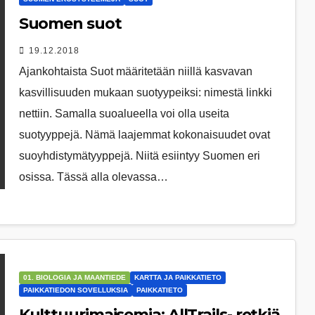
Suomen suot
19.12.2018
Ajankohtaista Suot määritetään niillä kasvavan
kasvillisuuden mukaan suotyypeiksi: nimestä linkki
nettiin. Samalla suoalueella voi olla useita
suotyyppejä. Nämä laajemmat kokonaisuudet ovat
suoyhdistymätyyppejä. Niitä esiintyy Suomen eri
osissa. Tässä alla olevassa…
01. BIOLOGIA JA MAANTIEDE
KARTTA JA PAIKKATIETO
PAIKKATIEDON SOVELLUKSIA
PAIKKATIETO
Kulttuurimaisemia: AllTrails- retkiä