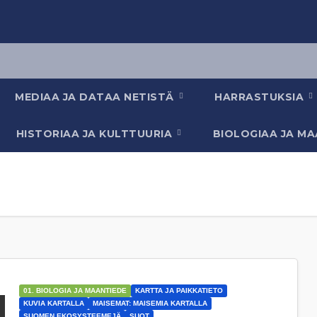
MEDIAA JA DATAA NETISTÄ
HARRASTUKSIA
HISTORIAA JA KULTTUURIA
BIOLOGIAA JA M
01. BIOLOGIA JA MAANTIEDE
KARTTA JA PAIKKATIETO
KUVIA KARTALLA
MAISEMAT: MAISEMIA KARTALLA
SUOMEN EKOSYSTEEMEJÄ
SUOT