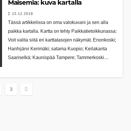
Maisemia: kuva kartalla
15.12.2018
Tässä artikkelissa on oma valokuvani ja sen alla
paikka kartalla. Kartta on tehty Paikkatietoikkunassa:
Voit valita siitä eri karttatasojen näkymät. Enonkoski;
Hanhijärvi Kerimäki; satama Kuopio; Keilakanta
Saariselkä; Kaunispää Tampere; Tammerkoski…
elien
3
s