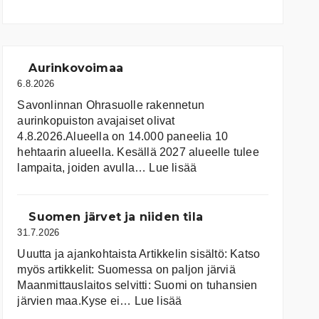
Aurinkovoimaa
6.8.2026
Savonlinnan Ohrasuolle rakennetun
aurinkopuiston avajaiset olivat
4.8.2026.Alueella on 14.000 paneelia 10
hehtaarin alueella. Kesällä 2027 alueelle tulee
:
lampaita, joiden avulla…
Lue lisää
Aurinkovoimaa
Suomen järvet ja niiden tila
31.7.2026
Uuutta ja ajankohtaista Artikkelin sisältö: Katso
myös artikkelit: Suomessa on pal­jon jär­viä
Maanmittauslaitos selvitti: Suomi on tuhansien
:
järvien maa.Kyse ei…
Lue lisää
Suomen