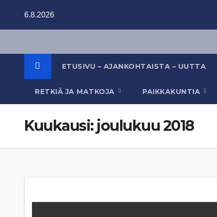
Skip
6.8.2026
to
content
ETUSIVU – AJANKOHTAISTA – UUTTA
RETKIÄ JA MATKOJA
PAIKKAKUNTIA
Kuukausi:
joulukuu 2018