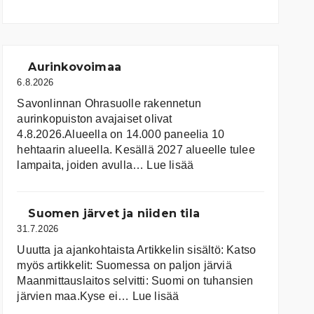
Aurinkovoimaa
6.8.2026
Savonlinnan Ohrasuolle rakennetun
aurinkopuiston avajaiset olivat
4.8.2026.Alueella on 14.000 paneelia 10
hehtaarin alueella. Kesällä 2027 alueelle tulee
:
lampaita, joiden avulla…
Lue lisää
Aurinkovoimaa
Suomen järvet ja niiden tila
31.7.2026
Uuutta ja ajankohtaista Artikkelin sisältö: Katso
myös artikkelit: Suomessa on pal­jon jär­viä
Maanmittauslaitos selvitti: Suomi on tuhansien
:
järvien maa.Kyse ei…
Lue lisää
Suomen