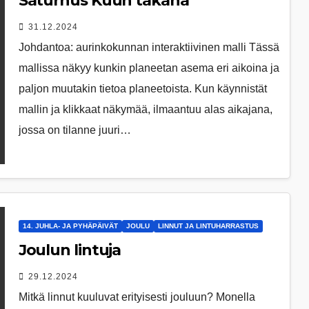
Saturnus Kuun takana
31.12.2024
Johdantoa: aurinkokunnan interaktiivinen malli Tässä
mallissa näkyy kunkin planeetan asema eri aikoina ja
paljon muutakin tietoa planeetoista. Kun käynnistät
mallin ja klikkaat näkymää, ilmaantuu alas aikajana,
jossa on tilanne juuri…
14. JUHLA- JA PYHÄPÄIVÄT
JOULU
LINNUT JA LINTUHARRASTUS
Joulun lintuja
29.12.2024
Mitkä linnut kuuluvat erityisesti jouluun? Monella