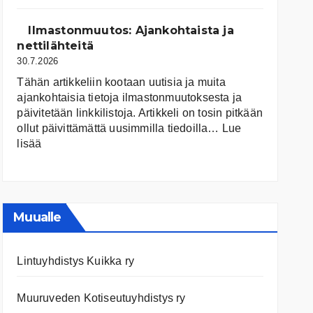
järvet
ja
Ilmastonmuutos: Ajankohtaista ja
niiden
nettilähteitä
tila
30.7.2026
Tähän artikkeliin kootaan uutisia ja muita
ajankohtaisia tietoja ilmastonmuutoksesta ja
päivitetään linkkilistoja. Artikkeli on tosin pitkään
ollut päivittämättä uusimmilla tiedoilla…
Lue
:
lisää
Ilmastonmuutos:
Ajankohtaista
ja
nettilähteitä
Muualle
Lintuyhdistys Kuikka ry
Muuruveden Kotiseutuyhdistys ry