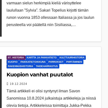
varmaan sielun herkimpiä kieliä värisyttelee
laulullaan ”Sylvia”. Sakari Topelius kirjotti tämän
runon vuonna 1853 ollessaan Italiassa ja jos laulun
perusteella voi päätellä niin Sisiliassa,…
07. HISTORIA
KARTTA JA PAIKKATIETO
KULTTUURIHISTORIA
KUOPIO
PAIKKATIETOIKKUNA
PIIRROKSET
PIIRTÄMINEN
RAKENNUSHISTORIA
TAIDEHARRASTUS
Kuopion vanhat puutalot
19.12.2024
Tämä artikkeli ei olisi syntynyt ilman Savon
Sanomissa 10.8.2024 julkaistuja artikkeleja ja niissä
olevia tietoja. Artikkeleissa toimittaja Jukka-Pekka