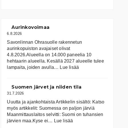
Aurinkovoimaa
6.8.2026
Savonlinnan Ohrasuolle rakennetun
aurinkopuiston avajaiset olivat
4.8.2026.Alueella on 14.000 paneelia 10
hehtaarin alueella. Kesällä 2027 alueelle tulee
:
lampaita, joiden avulla…
Lue lisää
Aurinkovoimaa
Suomen järvet ja niiden tila
31.7.2026
Uuutta ja ajankohtaista Artikkelin sisältö: Katso
myös artikkelit: Suomessa on pal­jon jär­viä
Maanmittauslaitos selvitti: Suomi on tuhansien
:
järvien maa.Kyse ei…
Lue lisää
Suomen