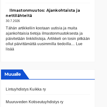
järvet
ja
Ilmastonmuutos: Ajankohtaista ja
niiden
nettilähteitä
tila
30.7.2026
Tähän artikkeliin kootaan uutisia ja muita
ajankohtaisia tietoja ilmastonmuutoksesta ja
päivitetään linkkilistoja. Artikkeli on tosin pitkään
ollut päivittämättä uusimmilla tiedoilla…
Lue
:
lisää
Ilmastonmuutos:
Ajankohtaista
ja
nettilähteitä
Muualle
Lintuyhdistys Kuikka ry
Muuruveden Kotiseutuyhdistys ry