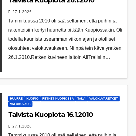
Talvista Kuopiota 26.1.2010
27.1.2026
Tammikuussa 2010 oli sää sellainen, että puihin ja
rakenteisiin kertyi huurretta pitkään Kuopiossakin. Oli
todella kaunista useamman viikon ajan ja otolliset
olosuhteet valokuvaukseen. Niinpä tein kävelyretken
26.1.2010.Retken kuvineen laitoin AllTrailsiin…
HUURRE
KUOPIO
RETKET KUOPIOSSA
TALVI
VALOKUVARETKET
VALOKUVAUS
Talvista Kuopiota 16.1.2010
27.1.2026
Tammikuussa 2010 oli sää sellainen, että puihin ja