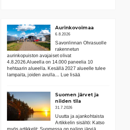
Aurinkovoimaa
6.8.2026
Savonlinnan Ohrasuolle
rakennetun
aurinkopuiston avajaiset olivat
4.8.2026.Alueella on 14.000 paneelia 10
hehtaarin alueella. Kesällä 2027 alueelle tulee
:
lampaita, joiden avulla…
Lue lisää
Aurinkovoimaa
Suomen järvet ja
niiden tila
31.7.2026
Uuutta ja ajankohtaista
Artikkelin sisältö: Katso
myös artikkelit: Suomessa on pal­jon jär­viä