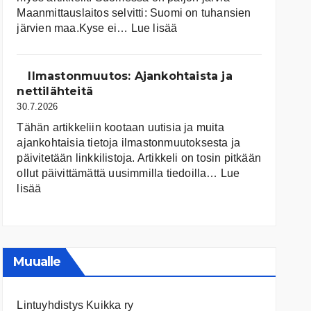
Maanmittauslaitos selvitti: Suomi on tuhansien
:
järvien maa.Kyse ei…
Lue lisää
Suomen
järvet
ja
Ilmastonmuutos: Ajankohtaista ja
niiden
nettilähteitä
tila
30.7.2026
Tähän artikkeliin kootaan uutisia ja muita
ajankohtaisia tietoja ilmastonmuutoksesta ja
päivitetään linkkilistoja. Artikkeli on tosin pitkään
ollut päivittämättä uusimmilla tiedoilla…
Lue
:
lisää
Ilmastonmuutos:
Ajankohtaista
ja
nettilähteitä
Muualle
Lintuyhdistys Kuikka ry