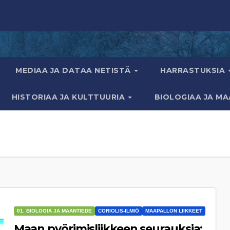
MEDIAA JA DATAA NETISTÄ
HARRASTUKSIA
HISTORIAA JA KULTTUURIA
BIOLOGIAA JA M
01. BIOLOGIA JA MAANTIEDE
CORIOLIS-ILMIÖ
MAAPALLON LIIKKEET
Maan pyörimisliikkeen seurauksia: