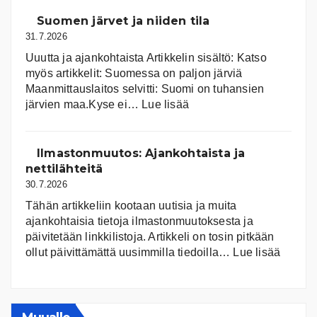
Suomen järvet ja niiden tila
31.7.2026
Uuutta ja ajankohtaista Artikkelin sisältö: Katso
myös artikkelit: Suomessa on pal­jon jär­viä
Maanmittauslaitos selvitti: Suomi on tuhansien
:
järvien maa.Kyse ei…
Lue lisää
Suomen
järvet
ja
Ilmastonmuutos: Ajankohtaista ja
niiden
nettilähteitä
tila
30.7.2026
Tähän artikkeliin kootaan uutisia ja muita
ajankohtaisia tietoja ilmastonmuutoksesta ja
päivitetään linkkilistoja. Artikkeli on tosin pitkään
:
ollut päivittämättä uusimmilla tiedoilla…
Lue lisää
Ilmast
Ajanko
ja
nettiläh