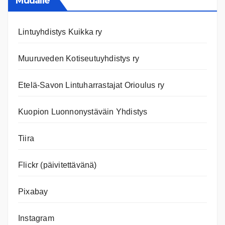
Muualle
Lintuyhdistys Kuikka ry
Muuruveden Kotiseutuyhdistys ry
Etelä-Savon Lintuharrastajat Orioulus ry
Kuopion Luonnonystäväin Yhdistys
Tiira
Flickr (päivitettävänä)
Pixabay
Instagram