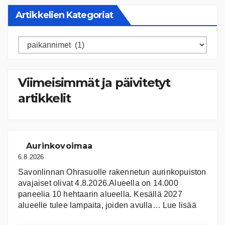
Artikkelien Kategoriat
Artikkelien
kategoriat
Viimeisimmät ja päivitetyt
artikkelit
Aurinkovoimaa
6.8.2026
Savonlinnan Ohrasuolle rakennetun aurinkopuiston
avajaiset olivat 4.8.2026.Alueella on 14.000
paneelia 10 hehtaarin alueella. Kesällä 2027
:
alueelle tulee lampaita, joiden avulla…
Lue lisää
Aurink