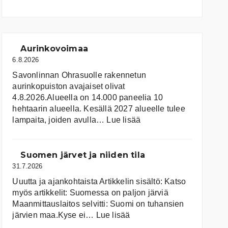
Aurinkovoimaa
6.8.2026
Savonlinnan Ohrasuolle rakennetun
aurinkopuiston avajaiset olivat
4.8.2026.Alueella on 14.000 paneelia 10
hehtaarin alueella. Kesällä 2027 alueelle tulee
:
lampaita, joiden avulla…
Lue lisää
Aurinkovoimaa
Suomen järvet ja niiden tila
31.7.2026
Uuutta ja ajankohtaista Artikkelin sisältö: Katso
myös artikkelit: Suomessa on pal­jon jär­viä
Maanmittauslaitos selvitti: Suomi on tuhansien
:
järvien maa.Kyse ei…
Lue lisää
Suomen