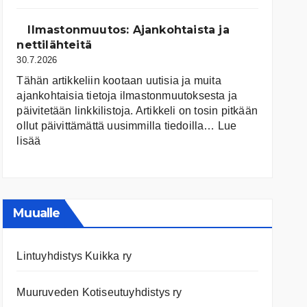
järvet
ja
Ilmastonmuutos: Ajankohtaista ja
niiden
nettilähteitä
tila
30.7.2026
Tähän artikkeliin kootaan uutisia ja muita
ajankohtaisia tietoja ilmastonmuutoksesta ja
päivitetään linkkilistoja. Artikkeli on tosin pitkään
ollut päivittämättä uusimmilla tiedoilla…
Lue
:
lisää
Ilmastonmuutos:
Ajankohtaista
ja
nettilähteitä
Muualle
Lintuyhdistys Kuikka ry
Muuruveden Kotiseutuyhdistys ry