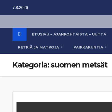
Skip
7.8.2026
to
content
ETUSIVU – AJANKOHTAISTA – UUTTA
RETKIÄ JA MATKOJA
PAIKKAKUNTIA
Kategoria:
suomen metsät