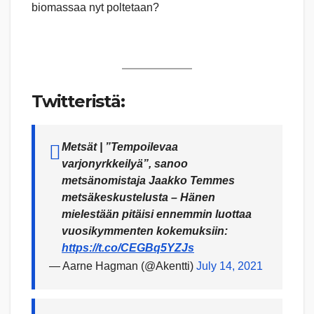
biomassaa nyt poltetaan?
Twitteristä:
Metsät | ”Tempoilevaa
varjonyrkkeilyä”, sanoo
metsänomistaja Jaakko Temmes
metsäkeskustelusta – Hänen
mielestään pitäisi ennemmin luottaa
vuosi­kymmenten kokemuksiin:
https://t.co/CEGBq5YZJs
— Aarne Hagman (@Akentti)
July 14, 2021