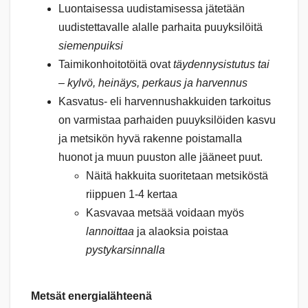
Luontaisessa uudistamisessa jätetään
uudistettavalle alalle parhaita puuyksilöitä
siemenpuiksi
Taimikonhoitotöitä ovat
täydennysistutus tai
– kylvö, heinäys, perkaus ja harvennus
Kasvatus- eli harvennushakkuiden tarkoitus
on varmistaa parhaiden puuyksilöiden kasvu
ja metsikön hyvä rakenne poistamalla
huonot ja muun puuston alle jääneet puut.
Näitä hakkuita suoritetaan metsiköstä
riippuen 1-4 kertaa
Kasvavaa metsää voidaan myös
lannoittaa
ja alaoksia poistaa
pystykarsinnalla
Metsät energialähteenä