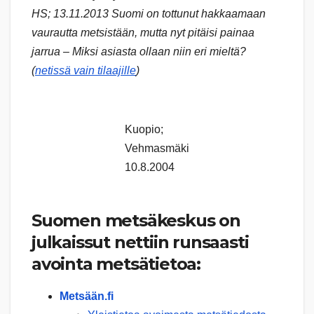
HS; 13.11.2013 Suomi on tottunut hakkaamaan
vaurautta metsistään, mutta nyt pitäisi painaa
jarrua – Miksi asiasta ollaan niin eri mieltä?
(
netissä vain tilaajille
)
Kuopio;
Vehmasmäki
10.8.2004
Suomen metsäkeskus on
julkaissut nettiin runsaasti
avointa metsätietoa:
Metsään.fi