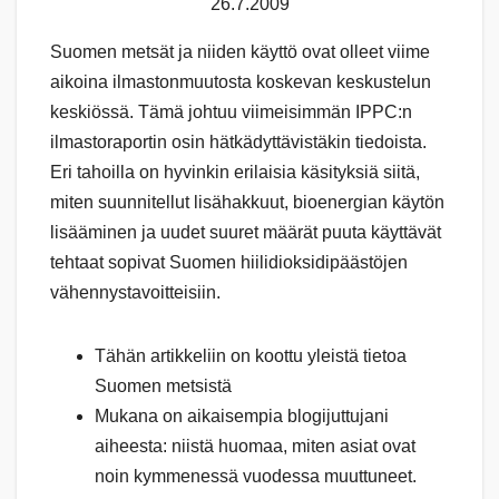
26.7.2009
Suomen metsät ja niiden käyttö ovat olleet viime
aikoina ilmastonmuutosta koskevan keskustelun
keskiössä. Tämä johtuu viimeisimmän IPPC:n
ilmastoraportin osin hätkädyttävistäkin tiedoista.
Eri tahoilla on hyvinkin erilaisia käsityksiä siitä,
miten suunnitellut lisähakkuut, bioenergian käytön
lisääminen ja uudet suuret määrät puuta käyttävät
tehtaat sopivat Suomen hiilidioksidipäästöjen
vähennystavoitteisiin.
Tähän artikkeliin on koottu yleistä tietoa
Suomen metsistä
Mukana on aikaisempia blogijuttujani
aiheesta: niistä huomaa, miten asiat ovat
noin kymmenessä vuodessa muuttuneet.