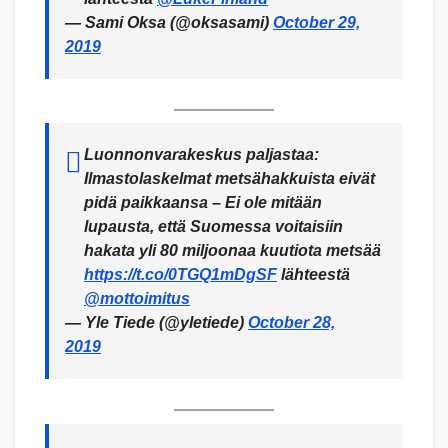
— Sami Oksa (@oksasami)
October 29,
2019
Luonnonvarakeskus paljastaa:
Ilmastolaskelmat metsähakkuista eivät
pidä paikkaansa – Ei ole mitään
lupausta, että Suomessa voitaisiin
hakata yli 80 miljoonaa kuutiota metsää
https://t.co/0TGQ1mDgSF
lähteestä
@mottoimitus
— Yle Tiede (@yletiede)
October 28,
2019