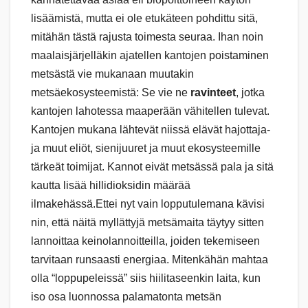
lisäämistä, mutta ei ole etukäteen pohdittu sitä,
mitähän tästä rajusta toimesta seuraa. Ihan noin
maalaisjärjelläkin ajatellen kantojen poistaminen
metsästä vie mukanaan muutakin
metsäekosysteemistä: Se vie ne
ravinteet
, jotka
kantojen lahotessa maaperään vähitellen tulevat.
Kantojen mukana lähtevät niissä elävät hajottaja-
ja muut eliöt, sienijuuret ja muut ekosysteemille
tärkeät toimijat. Kannot eivät metsässä pala ja sitä
kautta lisää hillidioksidin määrää
ilmakehässä.Ettei nyt vain lopputulemana kävisi
nin, että näitä myllättyjä metsämaita täytyy sitten
lannoittaa keinolannoitteilla, joiden tekemiseen
tarvitaan runsaasti energiaa. Mitenkähän mahtaa
olla “loppupeleissä” siis hiilitaseenkin laita, kun
iso osa luonnossa palamatonta metsän