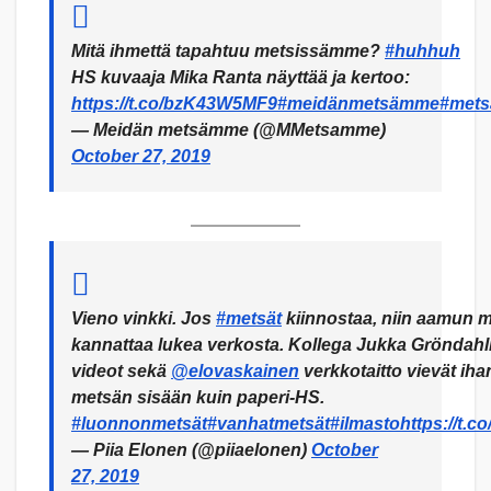
Mitä ihmettä tapahtuu metsissämme?
#huhhuh
HS kuvaaja Mika Ranta näyttää ja kertoo:
https://t.co/bzK43W5MF9
#meidänmetsämme
#mets
— Meidän metsämme (@MMetsamme)
October 27, 2019
Vieno vinkki. Jos
#metsät
kiinnostaa, niin aamun m
kannattaa lukea verkosta. Kollega Jukka Gröndahli
videot sekä
@elovaskainen
verkkotaitto vievät ihan
metsän sisään kuin paperi-HS.
#luonnonmetsät
#vanhatmetsät
#ilmasto
https://t.
— Piia Elonen (@piiaelonen)
October
27, 2019