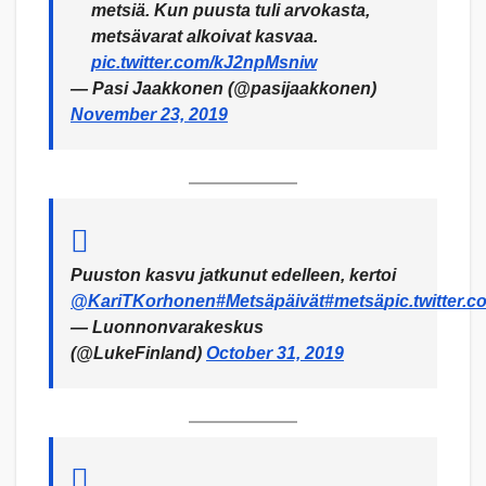
metsiä. Kun puusta tuli arvokasta,
metsävarat alkoivat kasvaa.
pic.twitter.com/kJ2npMsniw
— Pasi Jaakkonen (@pasijaakkonen)
November 23, 2019
Puuston kasvu jatkunut edelleen, kertoi
@KariTKorhonen
#Metsäpäivät
#metsä
pic.twitter
— Luonnonvarakeskus
(@LukeFinland)
October 31, 2019