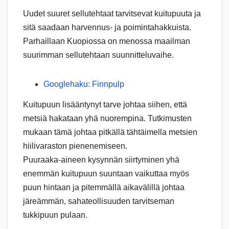
Uudet suuret sellutehtaat tarvitsevat kuitupuuta ja
sitä saadaan harvennus- ja poimintahakkuista.
Parhaillaan Kuopiossa on menossa maailman
suurimman sellutehtaan suunnitteluvaihe.
Googlehaku: Finnpulp
Kuitupuun lisääntynyt tarve johtaa siihen, että
metsiä hakataan yhä nuorempina. Tutkimusten
mukaan tämä johtaa pitkällä tähtäimella metsien
hiilivaraston pienenemiseen.
Puuraaka-aineen kysynnän siirtyminen yhä
enemmän kuitupuun suuntaan vaikuttaa myös
puun hintaan ja pitemmällä aikavälillä johtaa
järeämmän, sahateollisuuden tarvitseman
tukkipuun pulaan.