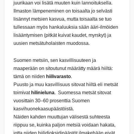
juurikaan voi lisätä muuten kuin lannoituksella.
Ilmaston lämpeneminen on toisaalta jo selvästi
lisännyt metsien kasvua, mutta toisaalta se tuo
tullessaan myös hankaluuksia sään ääri-ilmöiden
lisääntymisen (pitkät kuivat kaudet, myrskyt) ja
uusien metsätuholaisten muodossa.
Suomen metsiin, sen kasvillisuuteen ja
maaperään on sitoutunut määrätty määrä hiiltä:
tämä on niiden
hiilivarasto
.
Puusto ja muu kasvillisuus sitovat hiiltä eli metsät
toimivat
hilinieluna
. Suomessa metsät sitovat
vuosittain 30–60 prosenttia Suomen
kasvihuonekaasupäästöistä.
Näiden kahden muuttujan välisestä suhteesta
riippuu se, kuinka paljon metsiä voidaan hakata,
jotta niiden hiilidioksidipäästöt ilmakehään eivät