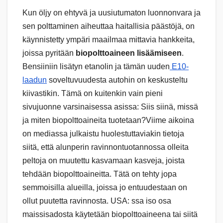
Kun öljy on ehtyvä ja uusiutumaton luonnonvara ja
sen polttaminen aiheuttaa haitallisia päästöjä, on
käynnistetty ympäri maailmaa mittavia hankkeita,
joissa pyritään
biopolttoaineen lisäämiseen
.
Bensiiniin lisätyn etanolin ja tämän uuden
E10-
laadun
soveltuvuudesta autohin on keskusteltu
kiivastikin. Tämä on kuitenkin vain pieni
sivujuonne varsinaisessa asissa: Siis siinä, missä
ja miten biopolttoaineita tuotetaan?Viime aikoina
on mediassa julkaistu huolestuttaviakin tietoja
siitä, että alunperin ravinnontuotannossa olleita
peltoja on muutettu kasvamaan kasveja, joista
tehdään biopolttoaineitta. Tätä on tehty jopa
semmoisilla alueilla, joissa jo entuudestaan on
ollut puutetta ravinnosta. USA: ssa iso osa
maissisadosta käytetään biopolttoaineena tai siitä