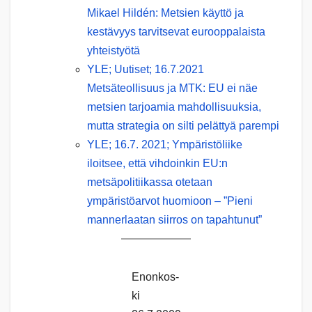
Mikael Hildén: Metsien käyttö ja
kestävyys tarvitsevat eurooppalaista
yhteistyötä
YLE; Uutiset; 16.7.2021
Metsäteollisuus ja MTK: EU ei näe
metsien tarjoamia mahdollisuuksia,
mutta strategia on silti pelättyä parempi
YLE; 16.7. 2021; Ympäristöliike
iloitsee, että vihdoinkin EU:n
metsäpolitiikassa otetaan
ympäristöarvot huomioon – ”Pieni
mannerlaatan siirros on tapahtunut”
Enon­kos­
ki