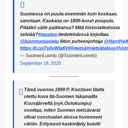
Suomessa on puuta enemmän kuin koskaan,
sanotaan. Kaukana on 1800-luvun puupula.
Pitääkö väite paikkansa? Mitä historiatiedoista
selviää?
#muutos
-tiedelehdessä kirjoittaa
@luonnonsuojelu
liiton puheenjohtaja
@HarriHolt
https://t.co/7s0vWta6V6
#metsä
#metsätalous
#hist
— SuomenLuonto (@SuomenLuonto)
September 18, 2020
Tämä vuonna 1899 P. Koistisen tilalta
otettu kuva Itä-Suomen takamailta
Kuusijärveltä (nyk.Outokumpu)
osoittaa, miten Suomen metsävarat
olivat vuosisadan alussa huvenneet
vähiin. Erityisesti kaskiviljely kulutti