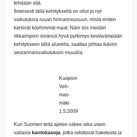
tehdään sitä.
Ilmeisesti tällä kehityksellä on ollut jo nyt
vaikutuksia ruuan hinnannousuun, mistä eniten
kärsivät köyhimmät maat. Näin siis meidän
rikkaimpien sinänsä hyvä pyrkimys kestävämpään
kehitykseen tällä alueella, saattaa johtaa ikäviin
seurannaisvaikutuksiin muualla.
Kuo­pi­on
Veh­
mas­
mäki
1.5.2009
Kun Suomen teitä ajelee näkee aika usein
valtavia
kantokasoja
, jotka odottavat haketusta ja