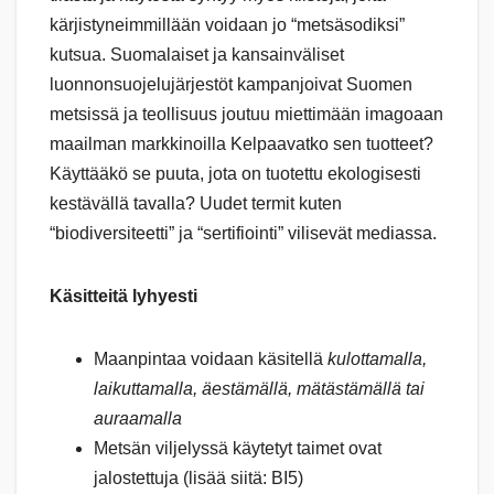
kärjistyneimmillään voidaan jo “metsäsodiksi”
kutsua. Suomalaiset ja kansainväliset
luonnonsuojelujärjestöt kampanjoivat Suomen
metsissä ja teollisuus joutuu miettimään imagoaan
maailman markkinoilla Kelpaavatko sen tuotteet?
Käyttääkö se puuta, jota on tuotettu ekologisesti
kestävällä tavalla? Uudet termit kuten
“biodiversiteetti” ja “sertifiointi” vilisevät mediassa.
Käsitteitä lyhyesti
Maanpintaa voidaan käsitellä
kulottamalla,
laikuttamalla, äestämällä, mätästämällä tai
auraamalla
Metsän viljelyssä käytetyt taimet ovat
jalostettuja (lisää siitä: BI5)