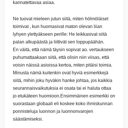
kannatettavaa asiaa.
Ne tuovat mieleen jutun siitä, miten hölmöläiset
toimivat , kun huomasivat maton olevan liian
lyhyen ylettyäkseen perille: He leikkasivat siitä
palan alkupäästä ja liittivät sen loppupäähän.
En väitä, että nämä täysin sopivat ao. vertaukseen
puhumattaakaan siitä, että olisin niin viisas, että
voisin näissä asioissa kertoa, miten pitäisi toimia.
Minusta nämä kuitenkin ovat hyviä esimerkkejä
siitä, mihin joku hyväkin hanke johtaa, jos kaikkia
seurannaisvaikutuksia ei osata tai ei haluta ottaa
jo etukäteen huomioon.Ensimmäinen esimerkki on
suorastaan globaali eli koskee koko ihmiskunnan
ponnisteluja luonnon ja luonnonvarojen
säästämiseksi.