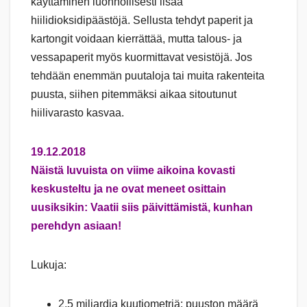
käyttäminen luonnollisesti lisää
hiilidioksidipäästöjä. Sellusta tehdyt paperit ja
kartongit voidaan kierrättää, mutta talous- ja
vessapaperit myös kuormittavat vesistöjä. Jos
tehdään enemmän puutaloja tai muita rakenteita
puusta, siihen pitemmäksi aikaa sitoutunut
hiilivarasto kasvaa.
19.12.2018
Näistä luvuista on viime aikoina kovasti
keskusteltu ja ne ovat meneet osittain
uusiksikin: Vaatii siis päivittämistä, kunhan
perehdyn asiaan!
Lukuja:
2,5 miljardia kuutiometriä: puuston määrä