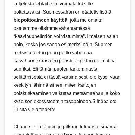
kuljetusta tehtaille tai voimalaitoksille
poltettavaksi. Suomessahan on päätetty lisätä
biopolttoaineen käyttöä
, jotta me omalta
osaltamme olisimme vähentämässä
“kasvihuoneilmiön voimistumista”. Ilmaisen asian
noin, koska jos sanon esimerksi näin: Suomen
metsistä otetun puun poltto vähentää
kasvihuonekaasujen päästöjä, pistän ns. mutkia
suoriksi. Eli tämän puolen tarkemmasta
selittämisestä ei tässä varsinaisesti ole kyse, vaan
keskityn lähinnä siihen, miten kantojen
poiskuskaaminen vaikuttaa metsämaahan ja koko
kyseisen ekosysteemin tasapainoon.Siinäpä se:
Ei sitä vielä tiedetä!
Ollaan siis tältä osin jo pitkään toteutettu sinänsä
kannatettavaa asiaa eli biopolttoineen käytön