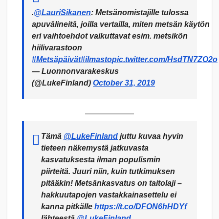
.
@LauriSikanen
: Metsänomistajille tulossa
apuvälineitä, joilla vertailla, miten metsän käytön
eri vaihtoehdot vaikuttavat esim. metsikön
hiilivarastoon
#Metsäpäivät
#ilmasto
pic.twitter.com/HsdTN7ZO2o
— Luonnonvarakeskus
(@LukeFinland)
October 31, 2019
Tämä
@LukeFinland
juttu kuvaa hyvin
tieteen näkemystä jatkuvasta
kasvatuksesta ilman populismin
piirteitä. Juuri niin, kuin tutkimuksen
pitääkin! Metsänkasvatus on taitolaji –
hakkuutapojen vastakkainasettelu ei
kanna pitkälle
https://t.co/DFON6hHDYf
lähteestä
@LukeFinland