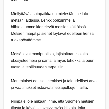
Miellyttävä asuinpaikka on mielestämme talo
metsän laidassa. Lenkkipolkumme ja
hiihtolatumme kiertelevät metsien kätköissä.
Metsien marjat ja sienet löytävät edelleen tiensä
ruokapöytäämme.
Metsät ovat monipuolisia, lajistoltaan rikkaita
ekosysteemejä ja samalla myös tehokkaita puun
tuottajia teollisuuden tarpeisiin.
Monenlaiset eettiset, henkiset ja taloudelliset arvot
ja vaatimukset risteävät metsäpolkujen lailla.
Niinpä ei ole mikään ihme, että Suomen metsien
tilasta ja käytöstä syntyy myös kiistoja, joita