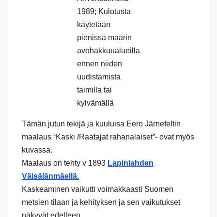
1989; Kulotusta
käytetään
pienissä määrin
avohakkuualueilla
ennen niiden
uudistamista
taimilla tai
kylvämällä
Tämän jutun tekijä ja kuuluisa Eero Järnefeltin
maalaus “Kaski /Raatajat rahanalaiset”- ovat myös
kuvassa.
Maalaus on tehty v 1893
Lapinlahden
Väisälänmäellä.
Kaskeaminen vaikutti voimakkaasti Suomen
metsien tilaan ja kehityksen ja sen vaikutukset
näkyvät edelleen.