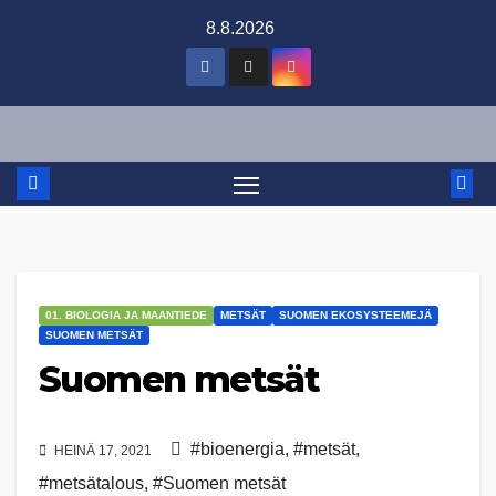
Skip
8.8.2026
to
content
01. BIOLOGIA JA MAANTIEDE
METSÄT
SUOMEN EKOSYSTEEMEJÄ
SUOMEN METSÄT
Suomen metsät
#bioenergia
,
#metsät
,
HEINÄ 17, 2021
#metsätalous
,
#Suomen metsät