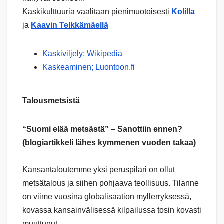
Kaskikulttuuria vaalitaan pienimuotoisesti
Kolilla
ja
Kaavin Telkkämäellä
Kaskiviljely; Wikipedia
Kaskeaminen; Luontoon.fi
Talousmetsistä
“Suomi elää metsästä” – Sanottiin ennen?
(blogiartikkeli lähes kymmenen vuoden takaa)
Kansantaloutemme yksi peruspilari on ollut
metsätalous ja siihen pohjaava teollisuus. Tilanne
on viime vuosina globalisaation myllerryksessä,
kovassa kansainvälisessä kilpailussa tosin kovasti
muuttunut.