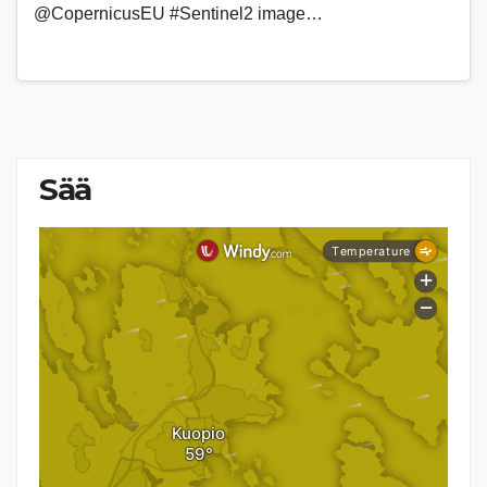
@CopernicusEU #Sentinel2 image…
Sää