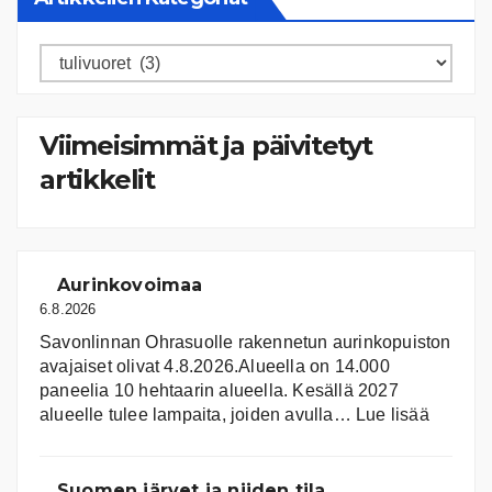
Artikkelien
kategoriat
Viimeisimmät ja päivitetyt
artikkelit
Aurinkovoimaa
6.8.2026
Savonlinnan Ohrasuolle rakennetun aurinkopuiston
avajaiset olivat 4.8.2026.Alueella on 14.000
paneelia 10 hehtaarin alueella. Kesällä 2027
:
alueelle tulee lampaita, joiden avulla…
Lue lisää
Aurink
Suomen järvet ja niiden tila