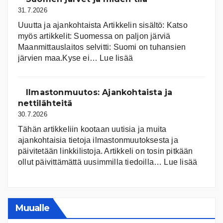
31.7.2026
Uuutta ja ajankohtaista Artikkelin sisältö: Katso
myös artikkelit: Suomessa on pal­jon jär­viä
Maanmittauslaitos selvitti: Suomi on tuhansien
:
järvien maa.Kyse ei…
Lue lisää
Suomen
järvet
ja
Ilmastonmuutos: Ajankohtaista ja
niiden
nettilähteitä
tila
30.7.2026
Tähän artikkeliin kootaan uutisia ja muita
ajankohtaisia tietoja ilmastonmuutoksesta ja
päivitetään linkkilistoja. Artikkeli on tosin pitkään
:
ollut päivittämättä uusimmilla tiedoilla…
Lue lisää
Ilmast
Ajanko
ja
nettiläh
Muualle