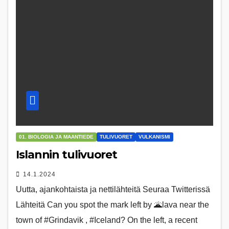
01. BIOLOGIA JA MAANTIEDE
TULIVUORET
VULKANISMI
Islannin tulivuoret
14.1.2024
Uutta, ajankohtaista ja nettilähteitä Seuraa Twitterissä
Lähteitä Can you spot the mark left by 🌋lava near the
town of #Grindavik , #Iceland? On the left, a recent