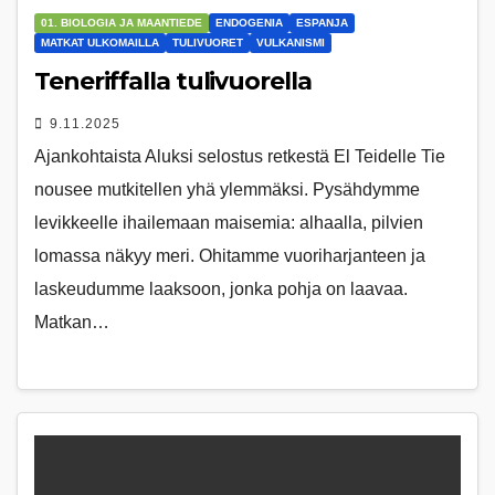
01. BIOLOGIA JA MAANTIEDE
ENDOGENIA
ESPANJA
MATKAT ULKOMAILLA
TULIVUORET
VULKANISMI
Teneriffalla tulivuorella
9.11.2025
Ajankohtaista Aluksi selostus retkestä El Teidelle Tie
nousee mutkitellen yhä ylemmäksi. Pysähdymme
levikkeelle ihailemaan maisemia: alhaalla, pilvien
lomassa näkyy meri. Ohitamme vuoriharjanteen ja
laskeudumme laaksoon, jonka pohja on laavaa.
Matkan…