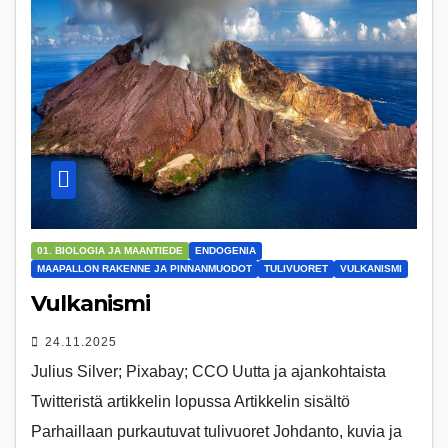
01. BIOLOGIA JA MAANTIEDE
ENDOGENIA
MAAPALLON RAKENNE JA PINNANMUODOT
TULIVUORET
VULKANISMI
Vulkanismi
24.11.2025
Julius Silver; Pixabay; CCO Uutta ja ajankohtaista
Twitteristä artikkelin lopussa Artikkelin sisältö
Parhaillaan purkautuvat tulivuoret Johdanto, kuvia ja