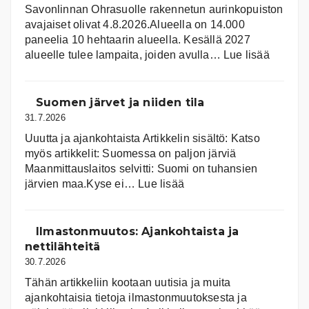
Savonlinnan Ohrasuolle rakennetun aurinkopuiston
avajaiset olivat 4.8.2026.Alueella on 14.000
paneelia 10 hehtaarin alueella. Kesällä 2027
:
alueelle tulee lampaita, joiden avulla…
Lue lisää
Aurink
Suomen järvet ja niiden tila
31.7.2026
Uuutta ja ajankohtaista Artikkelin sisältö: Katso
myös artikkelit: Suomessa on pal­jon jär­viä
Maanmittauslaitos selvitti: Suomi on tuhansien
:
järvien maa.Kyse ei…
Lue lisää
Suomen
järvet
ja
Ilmastonmuutos: Ajankohtaista ja
niiden
nettilähteitä
tila
30.7.2026
Tähän artikkeliin kootaan uutisia ja muita
ajankohtaisia tietoja ilmastonmuutoksesta ja