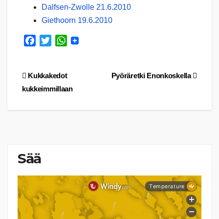
Dalfsen-Zwolle 21.6.2010
Giethoorn 19.6.2010
F
T
W
a
w
h
c
i
a
Artikkelien
Kukkakedot
Pyöräretki Enonkoskella
e
t
t
b
t
s
kukkeimmillaan
selaus
o
e
A
o
r
p
k
p
Sää