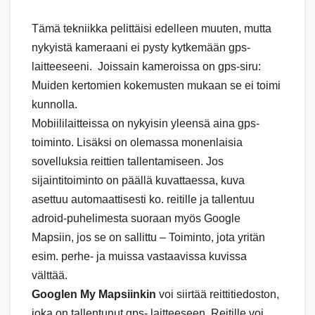
Tämä tekniikka pelittäisi edelleen muuten, mutta
nykyistä kameraani ei pysty kytkemään gps-
laitteeseeni. Joissain kameroissa on gps-siru:
Muiden kertomien kokemusten mukaan se ei toimi
kunnolla.
Mobiililaitteissa on nykyisin yleensä aina gps-
toiminto. Lisäksi on olemassa monenlaisia
sovelluksia reittien tallentamiseen. Jos
sijaintitoiminto on päällä kuvattaessa, kuva
asettuu automaattisesti ko. reitille ja tallentuu
adroid-puhelimesta suoraan myös Google
Mapsiin, jos se on sallittu – Toiminto, jota yritän
esim. perhe- ja muissa vastaavissa kuvissa
välttää.
Googlen My Mapsiinkin
voi siirtää reittitiedoston,
joka on tallentunut gps- laitteeseen. Reitille voi