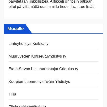
päivitetään linkkilistoja. Artikkeli on tosin pitkään
:
ollut päivittämättä uusimmilla tiedoilla…
Lue lisää
Ilmast
Ajanko
ja
nettiläh
Muualle
Lintuyhdistys Kuikka ry
Muuruveden Kotiseutuyhdistys ry
Etelä-Savon Lintuharrastajat Orioulus ry
Kuopion Luonnonystäväin Yhdistys
Tiira
Flickr (päivitettävänä)