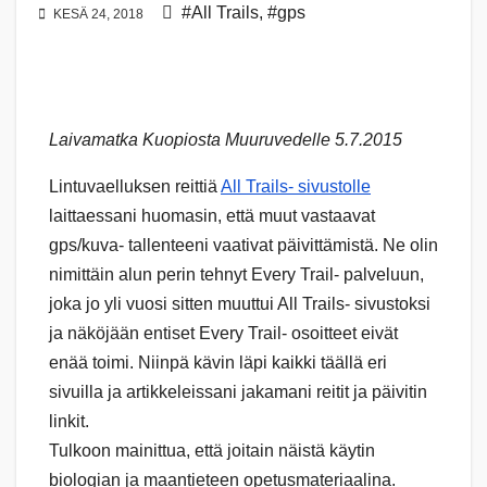
#All Trails
,
#gps
KESÄ 24, 2018
Laivamatka Kuopiosta Muuruvedelle 5.7.2015
Lintuvaelluksen reittiä
All Trails- sivustolle
laittaessani huomasin, että muut vastaavat
gps/kuva- tallenteeni vaativat päivittämistä. Ne olin
nimittäin alun perin tehnyt Every Trail- palveluun,
joka jo yli vuosi sitten muuttui All Trails- sivustoksi
ja näköjään entiset Every Trail- osoitteet eivät
enää toimi. Niinpä kävin läpi kaikki täällä eri
sivuilla ja artikkeleissani jakamani reitit ja päivitin
linkit.
Tulkoon mainittua, että joitain näistä käytin
biologian ja maantieteen opetusmateriaalina.