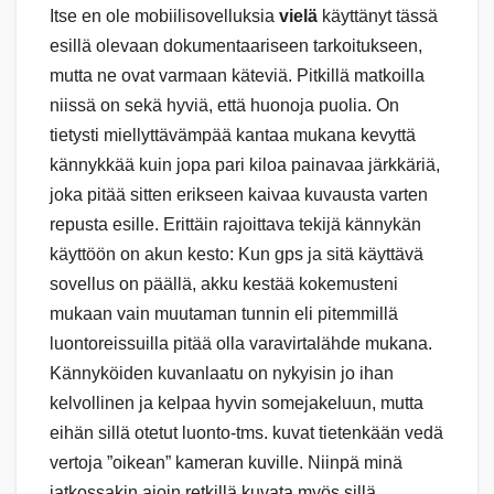
Itse en ole mobiilisovelluksia
vielä
käyttänyt tässä
esillä olevaan dokumentaariseen tarkoitukseen,
mutta ne ovat varmaan käteviä. Pitkillä matkoilla
niissä on sekä hyviä, että huonoja puolia. On
tietysti miellyttävämpää kantaa mukana kevyttä
kännykkää kuin jopa pari kiloa painavaa järkkäriä,
joka pitää sitten erikseen kaivaa kuvausta varten
repusta esille. Erittäin rajoittava tekijä kännykän
käyttöön on akun kesto: Kun gps ja sitä käyttävä
sovellus on päällä, akku kestää kokemusteni
mukaan vain muutaman tunnin eli pitemmillä
luontoreissuilla pitää olla varavirtalähde mukana.
Kännyköiden kuvanlaatu on nykyisin jo ihan
kelvollinen ja kelpaa hyvin somejakeluun, mutta
eihän sillä otetut luonto-tms. kuvat tietenkään vedä
vertoja ”oikean” kameran kuville. Niinpä minä
jatkossakin aioin retkillä kuvata myös sillä.