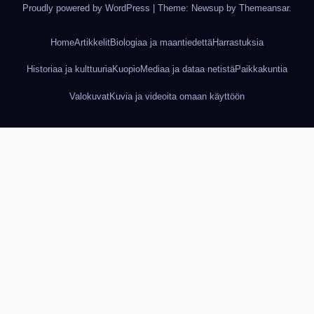
Proudly powered by WordPress
|
Theme: Newsup by
Themeansar
.
Home
Artikkelit
Biologiaa ja maantiedettä
Harrastuksia
Historiaa ja kulttuuria
Kuopio
Mediaa ja dataa netistä
Paikkakuntia
Valokuvat
Kuvia ja videoita omaan käyttöön