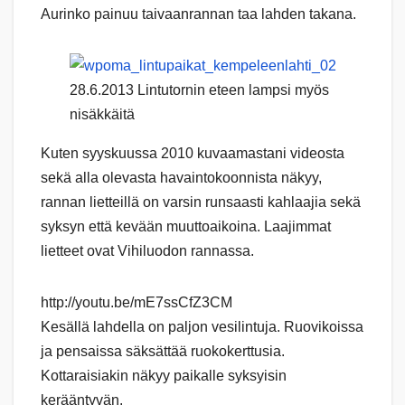
Aurinko painuu taivaanrannan taa lahden takana.
28.6.2013 Lintutornin eteen lampsi myös
nisäkkäitä
Kuten syyskuussa 2010 kuvaamastani videosta
sekä alla olevasta havaintokoonnista näkyy,
rannan lietteillä on varsin runsaasti kahlaajia sekä
syksyn että kevään muuttoaikoina. Laajimmat
lietteet ovat Vihiluodon rannassa.
http://youtu.be/mE7ssCfZ3CM
Kesällä lahdella on paljon vesilintuja. Ruovikoissa
ja pensaissa säksättää ruokokerttusia.
Kottaraisiakin näkyy paikalle syksyisin
kerääntyvän.