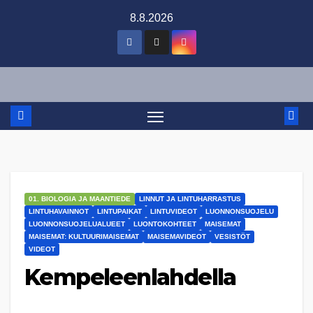
Skip
8.8.2026
to
content
01. BIOLOGIA JA MAANTIEDE
LINNUT JA LINTUHARRASTUS
LINTUHAVAINNOT
LINTUPAIKAT
LINTUVIDEOT
LUONNONSUOJELU
LUONNONSUOJELUALUEET
LUONTOKOHTEET
MAISEMAT
MAISEMAT: KULTUURIMAISEMAT
MAISEMAVIDEOT
VESISTÖT
VIDEOT
Kempeleenlahdella