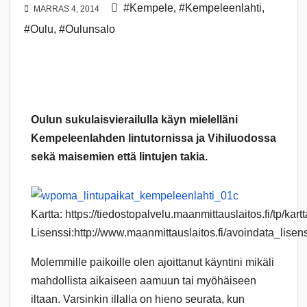
#Kempele
,
#Kempeleenlahti
,
MARRAS 4, 2014
#Oulu
,
#Oulunsalo
Oulun sukulaisvierailulla käyn mielelläni
Kempeleenlahden lintutornissa ja Vihiluodossa
sekä maisemien että lintujen takia.
Kartta: https://tiedostopalvelu.maanmittauslaitos.fi/tp/kartt
Lisenssi:http://www.maanmittauslaitos.fi/avoindata_lis
Molemmille paikoille olen ajoittanut käyntini mikäli
mahdollista aikaiseen aamuun tai myöhäiseen
iltaan. Varsinkin illalla on hieno seurata, kun