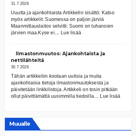
31.7.2026
Uuutta ja ajankohtaista Artikkelin sisältö: Katso
myös artikkelit: Suomessa on pal­jon jär­viä
Maanmittauslaitos selvitti: Suomi on tuhansien
:
järvien maa.Kyse ei…
Lue lisää
Suomen
järvet
ja
Ilmastonmuutos: Ajankohtaista ja
niiden
nettilähteitä
tila
30.7.2026
Tähän artikkeliin kootaan uutisia ja muita
ajankohtaisia tietoja ilmastonmuutoksesta ja
päivitetään linkkilistoja. Artikkeli on tosin pitkään
:
ollut päivittämättä uusimmilla tiedoilla…
Lue lisää
Ilmast
Ajanko
ja
nettiläh
Muualle