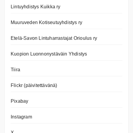
Lintuyhdistys Kuikka ry
Muuruveden Kotiseutuyhdistys ry
Etelä-Savon Lintuharrastajat Orioulus ry
Kuopion Luonnonystäväin Yhdistys
Tiira
Flickr (päivitettävänä)
Pixabay
Instagram
X