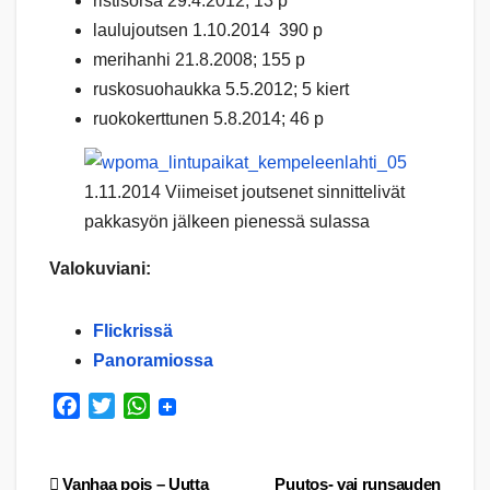
ristisorsa 29.4.2012; 13 p
laulujoutsen 1.10.2014 390 p
merihanhi 21.8.2008; 155 p
ruskosuohaukka 5.5.2012; 5 kiert
ruokokerttunen 5.8.2014; 46 p
1.11.2014 Viimeiset joutsenet sinnittelivät
pakkasyön jälkeen pienessä sulassa
Valokuviani:
Flickrissä
Panoramiossa
F
T
W
a
w
h
c
i
a
Vanhaa pois – Uutta
Puutos- vai runsauden
e
t
t