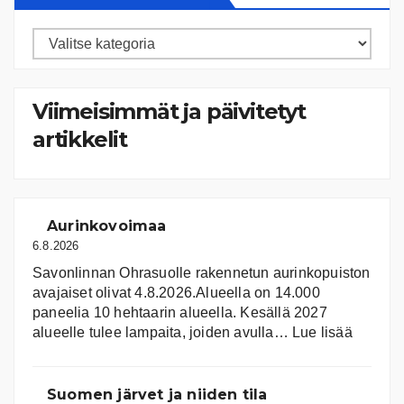
Artikkelien
kategoriat
Viimeisimmät ja päivitetyt
artikkelit
Aurinkovoimaa
6.8.2026
Savonlinnan Ohrasuolle rakennetun aurinkopuiston
avajaiset olivat 4.8.2026.Alueella on 14.000
paneelia 10 hehtaarin alueella. Kesällä 2027
:
alueelle tulee lampaita, joiden avulla…
Lue lisää
Aurink
Suomen järvet ja niiden tila