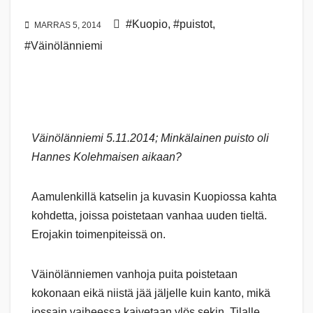
#Kuopio
,
#puistot
,
MARRAS 5, 2014
#Väinölänniemi
Väinölänniemi 5.11.2014; Minkälainen puisto oli
Hannes Kolehmaisen aikaan?
Aamulenkillä katselin ja kuvasin Kuopiossa kahta
kohdetta, joissa poistetaan vanhaa uuden tieltä.
Erojakin toimenpiteissä on.
Väinölänniemen vanhoja puita poistetaan
kokonaan eikä niistä jää jäljelle kuin kanto, mikä
jossain vaiheessa kaivetaan ylös sekin. Tilalle