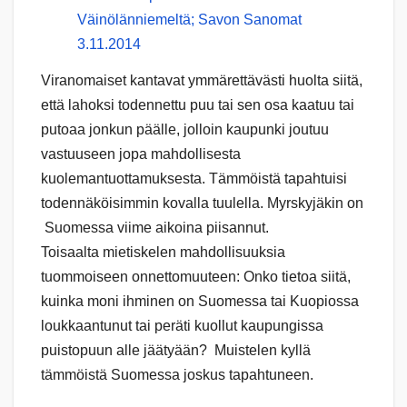
Väinölänniemeltä; Savon Sanomat
3.11.2014
Viranomaiset kantavat ymmärettävästi huolta siitä,
että lahoksi todennettu puu tai sen osa kaatuu tai
putoaa jonkun päälle, jolloin kaupunki joutuu
vastuuseen jopa mahdollisesta
kuolemantuottamuksesta. Tämmöistä tapahtuisi
todennäköisimmin kovalla tuulella. Myrskyjäkin on
Suomessa viime aikoina piisannut.
Toisaalta mietiskelen mahdollisuuksia
tuommoiseen onnettomuuteen: Onko tietoa siitä,
kuinka moni ihminen on Suomessa tai Kuopiossa
loukkaantunut tai peräti kuollut kaupungissa
puistopuun alle jäätyään? Muistelen kyllä
tämmöistä Suomessa joskus tapahtuneen.