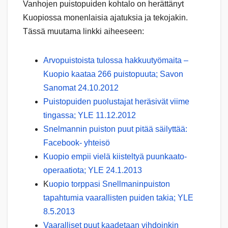
Vanhojen puistopuiden kohtalo on herättänyt
Kuopiossa monenlaisia ajatuksia ja tekojakin.
Tässä muutama linkki aiheeseen:
Arvopuistoista tulossa hakkuutyömaita –
Kuopio kaataa 266 puistopuuta; Savon
Sanomat 24.10.2012
Puistopuiden puolustajat heräsivät viime
tingassa; YLE 11.12.2012
Snelmannin puiston puut pitää säilyttää:
Facebook- yhteisö
Kuopio empii vielä kiisteltyä puunkaato-
operaatiota; YLE 24.1.2013
K
uopio torppasi Snellmaninpuiston
tapahtumia vaarallisten puiden takia; YLE
8.5.2013
Vaaralliset puut kaadetaan vihdoinkin