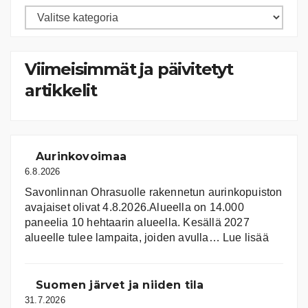
Artikkelien
kategoriat
Viimeisimmät ja päivitetyt
artikkelit
Aurinkovoimaa
6.8.2026
Savonlinnan Ohrasuolle rakennetun aurinkopuiston
avajaiset olivat 4.8.2026.Alueella on 14.000
paneelia 10 hehtaarin alueella. Kesällä 2027
:
alueelle tulee lampaita, joiden avulla…
Lue lisää
Aurink
Suomen järvet ja niiden tila
31.7.2026