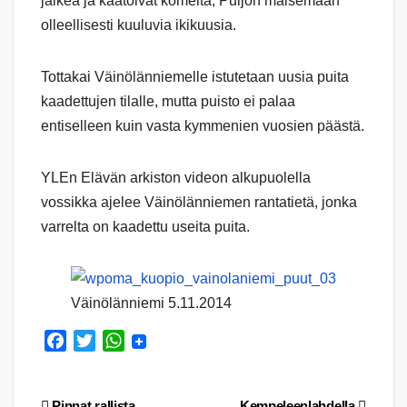
jälkeä ja kaatoivat komeita, Puijon maisemaan
olleellisesti kuuluvia ikikuusia.
Tottakai Väinölänniemelle istutetaan uusia puita
kaadettujen tilalle, mutta puisto ei palaa
entiselleen kuin vasta kymmenien vuosien päästä.
YLEn Elävän arkiston videon alkupuolella
vossikka ajelee Väinölänniemen rantatietä, jonka
varrelta on kaadettu useita puita.
Väinölänniemi 5.11.2014
F
T
W
a
w
h
c
i
a
Pinnat rallista
Kempeleenlahdella
e
t
t