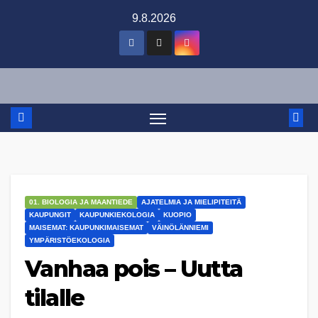
Skip
9.8.2026
to
content
01. BIOLOGIA JA MAANTIEDE
AJATELMIA JA MIELIPITEITÄ
KAUPUNGIT
KAUPUNKIEKOLOGIA
KUOPIO
MAISEMAT: KAUPUNKIMAISEMAT
VÄINÖLÄNNIEMI
YMPÄRISTÖEKOLOGIA
Vanhaa pois – Uutta
tilalle