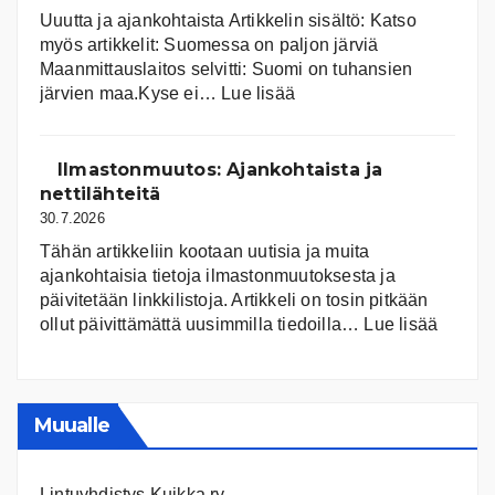
Uuutta ja ajankohtaista Artikkelin sisältö: Katso
myös artikkelit: Suomessa on pal­jon jär­viä
Maanmittauslaitos selvitti: Suomi on tuhansien
:
järvien maa.Kyse ei…
Lue lisää
Suomen
järvet
ja
Ilmastonmuutos: Ajankohtaista ja
niiden
nettilähteitä
tila
30.7.2026
Tähän artikkeliin kootaan uutisia ja muita
ajankohtaisia tietoja ilmastonmuutoksesta ja
päivitetään linkkilistoja. Artikkeli on tosin pitkään
:
ollut päivittämättä uusimmilla tiedoilla…
Lue lisää
Ilmast
Ajanko
ja
nettiläh
Muualle
Lintuyhdistys Kuikka ry