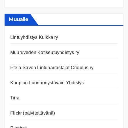
Ajanko
ja
nettiläh
Muualle
Lintuyhdistys Kuikka ry
Muuruveden Kotiseutuyhdistys ry
Etelä-Savon Lintuharrastajat Orioulus ry
Kuopion Luonnonystäväin Yhdistys
Tiira
Flickr (päivitettävänä)