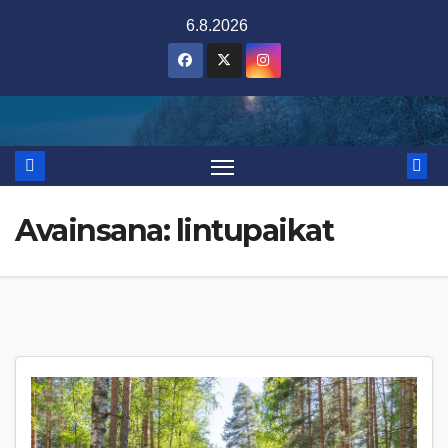
Skip
6.8.2026
to
content
Avainsana:
lintupaikat