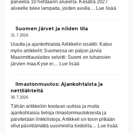
paneelia 10 hehtaarin alueella. Kesällä 2027
:
alueelle tulee lampaita, joiden avulla…
Lue lisää
Aurink
Suomen järvet ja niiden tila
31.7.2026
Uuutta ja ajankohtaista Artikkelin sisältö: Katso
myös artikkelit: Suomessa on pal­jon jär­viä
Maanmittauslaitos selvitti: Suomi on tuhansien
:
järvien maa.Kyse ei…
Lue lisää
Suomen
järvet
ja
Ilmastonmuutos: Ajankohtaista ja
niiden
nettilähteitä
tila
30.7.2026
Tähän artikkeliin kootaan uutisia ja muita
ajankohtaisia tietoja ilmastonmuutoksesta ja
päivitetään linkkilistoja. Artikkeli on tosin pitkään
:
ollut päivittämättä uusimmilla tiedoilla…
Lue lisää
Ilmast