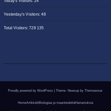
Today's Visitors:
24
Yesterday's Visitors:
48
Total Visitors:
728 135
Proudly powered by WordPress
|
Theme: Newsup by
Themeansar
.
Home
Artikkelit
Biologiaa ja maantiedettä
Harrastuksia