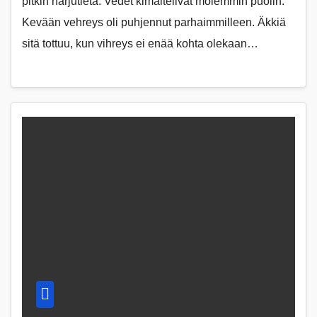
pitkin harjutietä. Vedet kimaltelivat molemmin puolin.
Kevään vehreys oli puhjennut parhaimmilleen. Äkkiä
sitä tottuu, kun vihreys ei enää kohta olekaan…