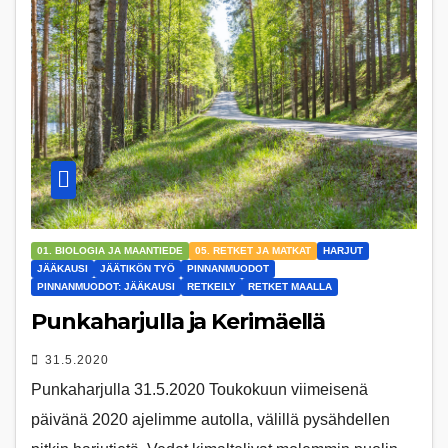
01. BIOLOGIA JA MAANTIEDE
05. RETKET JA MATKAT
HARJUT
JÄÄKAUSI
JÄÄTIKÖN TYÖ
PINNANMUODOT
PINNANMUODOT: JÄÄKAUSI
RETKEILY
RETKET MAALLA
Punkaharjulla ja Kerimäellä
31.5.2020
Punkaharjulla 31.5.2020 Toukokuun viimeisenä
päivänä 2020 ajelimme autolla, välillä pysähdellen