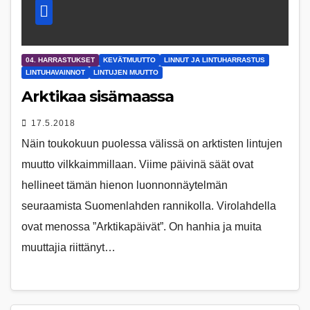
04. HARRASTUKSET
KEVÄTMUUTTO
LINNUT JA LINTUHARRASTUS
LINTUHAVAINNOT
LINTUJEN MUUTTO
Arktikaa sisämaassa
17.5.2018
Näin toukokuun puolessa välissä on arktisten lintujen
muutto vilkkaimmillaan. Viime päivinä säät ovat
hellineet tämän hienon luonnonnäytelmän
seuraamista Suomenlahden rannikolla. Virolahdella
ovat menossa ”Arktikapäivät”. On hanhia ja muita
muuttajia riittänyt…