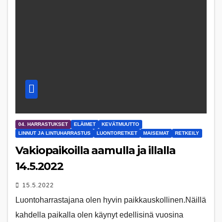
04. HARRASTUKSET
ELÄIMET
KEVÄTMUUTTO
LINNUT JA LINTUHARRASTUS
LUONTORETKET
MAISEMAT
RETKEILY
Vakiopaikoilla aamulla ja illalla
14.5.2022
15.5.2022
Luontoharrastajana olen hyvin paikkauskollinen.Näillä
kahdella paikalla olen käynyt edellisinä vuosina