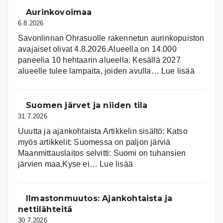
Aurinkovoimaa
6.8.2026
Savonlinnan Ohrasuolle rakennetun aurinkopuiston
avajaiset olivat 4.8.2026.Alueella on 14.000
paneelia 10 hehtaarin alueella. Kesällä 2027
:
alueelle tulee lampaita, joiden avulla…
Lue lisää
Aurink
Suomen järvet ja niiden tila
31.7.2026
Uuutta ja ajankohtaista Artikkelin sisältö: Katso
myös artikkelit: Suomessa on pal­jon jär­viä
Maanmittauslaitos selvitti: Suomi on tuhansien
:
järvien maa.Kyse ei…
Lue lisää
Suomen
järvet
ja
Ilmastonmuutos: Ajankohtaista ja
niiden
nettilähteitä
tila
30.7.2026