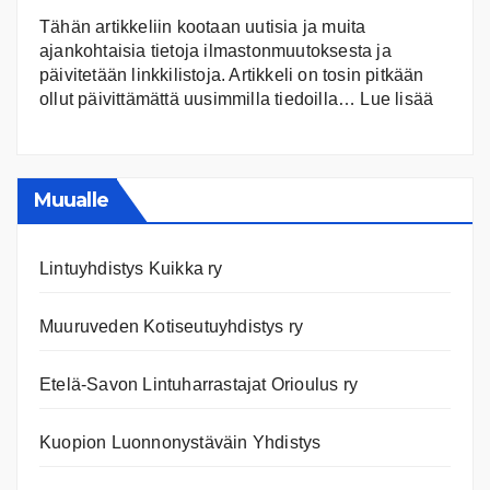
Tähän artikkeliin kootaan uutisia ja muita
ajankohtaisia tietoja ilmastonmuutoksesta ja
päivitetään linkkilistoja. Artikkeli on tosin pitkään
:
ollut päivittämättä uusimmilla tiedoilla…
Lue lisää
Ilmast
Ajanko
ja
nettiläh
Muualle
Lintuyhdistys Kuikka ry
Muuruveden Kotiseutuyhdistys ry
Etelä-Savon Lintuharrastajat Orioulus ry
Kuopion Luonnonystäväin Yhdistys