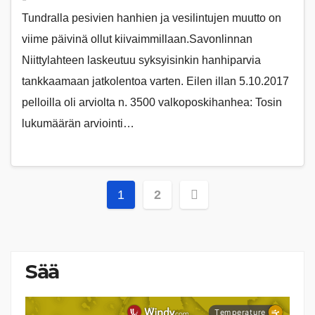
Tundralla pesivien hanhien ja vesilintujen muutto on
viime päivinä ollut kiivaimmillaan.Savonlinnan
Niittylahteen laskeutuu syksyisinkin hanhiparvia
tankkaamaan jatkolentoa varten. Eilen illan 5.10.2017
pelloilla oli arviolta n. 3500 valkoposkihanhea: Tosin
lukumäärän arviointi…
Artikkelien
1
2
sivutus
Sää