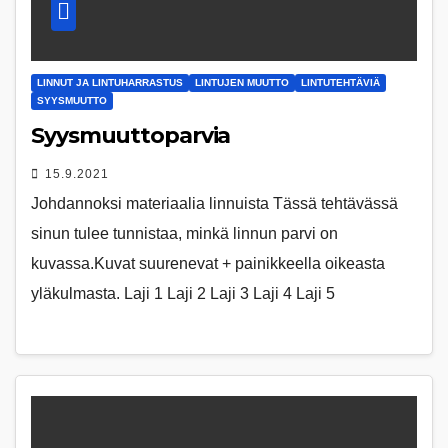
LINNUT JA LINTUHARRASTUS
LINTUJEN MUUTTO
LINTUTEHTÄVIÄ
SYYSMUUTTO
Syysmuuttoparvia
15.9.2021
Johdannoksi materiaalia linnuista Tässä tehtävässä
sinun tulee tunnistaa, minkä linnun parvi on
kuvassa.Kuvat suurenevat + painikkeella oikeasta
yläkulmasta. Laji 1 Laji 2 Laji 3 Laji 4 Laji 5