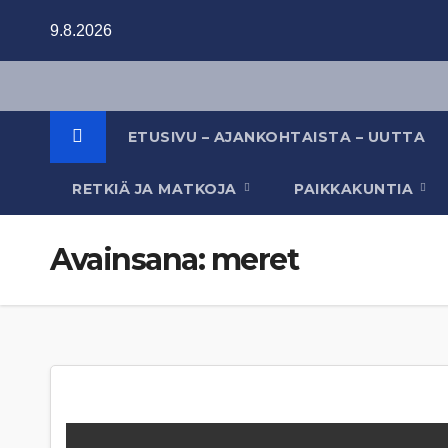
Skip
9.8.2026
to
content
ETUSIVU – AJANKOHTAISTA – UUTTA
RETKIÄ JA MATKOJA
PAIKKAKUNTIA
Avainsana:
meret