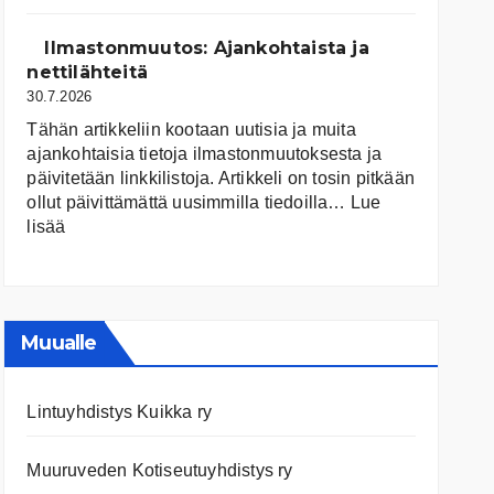
järvet
ja
Ilmastonmuutos: Ajankohtaista ja
niiden
nettilähteitä
tila
30.7.2026
Tähän artikkeliin kootaan uutisia ja muita
ajankohtaisia tietoja ilmastonmuutoksesta ja
päivitetään linkkilistoja. Artikkeli on tosin pitkään
ollut päivittämättä uusimmilla tiedoilla…
Lue
:
lisää
Ilmastonmuutos:
Ajankohtaista
ja
nettilähteitä
Muualle
Lintuyhdistys Kuikka ry
Muuruveden Kotiseutuyhdistys ry