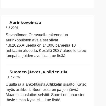
Aurinkovoimaa
6.8.2026
Savonlinnan Ohrasuolle rakennetun
aurinkopuiston avajaiset olivat
4.8.2026.Alueella on 14.000 paneelia 10
hehtaarin alueella. Kesällä 2027 alueelle tulee
:
lampaita, joiden avulla…
Lue lisää
Aurinkovoimaa
Suomen järvet ja niiden tila
31.7.2026
Uuutta ja ajankohtaista Artikkelin sisältö: Katso
myös artikkelit: Suomessa on pal­jon jär­viä
Maanmittauslaitos selvitti: Suomi on tuhansien
:
järvien maa.Kyse ei…
Lue lisää
Suomen