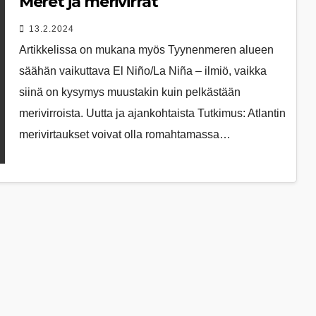
Meret ja merivirrat
13.2.2024
Artikkelissa on mukana myös Tyynenmeren alueen
säähän vaikuttava El Niño/La Niña – ilmiö, vaikka
siinä on kysymys muustakin kuin pelkästään
merivirroista. Uutta ja ajankohtaista Tutkimus: Atlantin
merivirtaukset voivat olla romahtamassa…