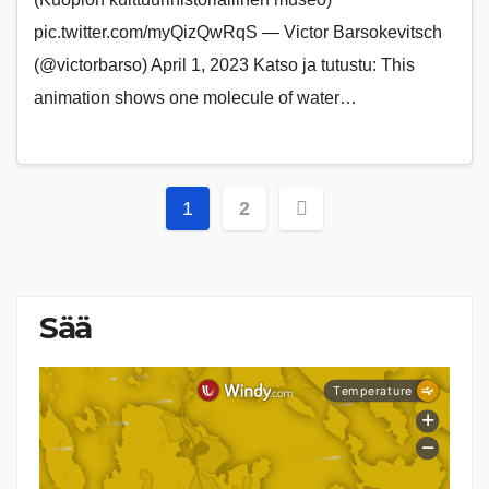
pic.twitter.com/myQizQwRqS — Victor Barsokevitsch
(@victorbarso) April 1, 2023 Katso ja tutustu: This
animation shows one molecule of water…
Artikkelien
1
2
sivutus
Sää