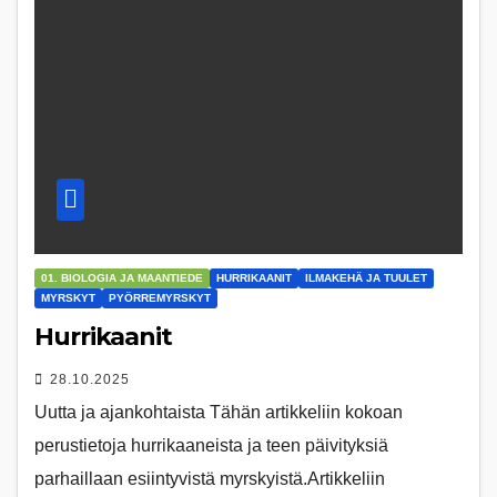
01. BIOLOGIA JA MAANTIEDE
HURRIKAANIT
ILMAKEHÄ JA TUULET
MYRSKYT
PYÖRREMYRSKYT
Hurrikaanit
28.10.2025
Uutta ja ajankohtaista Tähän artikkeliin kokoan
perustietoja hurrikaaneista ja teen päivityksiä
parhaillaan esiintyvistä myrskyistä.Artikkeliin