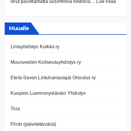
:
ollut päivittämättä uusimmilla tiedoilla…
Lue lisää
Ilmast
Ajanko
ja
nettiläh
Muualle
Lintuyhdistys Kuikka ry
Muuruveden Kotiseutuyhdistys ry
Etelä-Savon Lintuharrastajat Orioulus ry
Kuopion Luonnonystäväin Yhdistys
Tiira
Flickr (päivitettävänä)