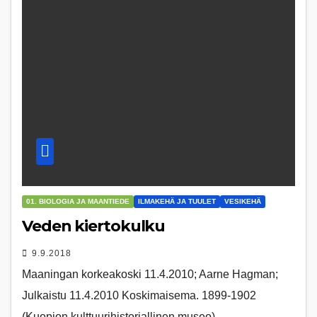
01. BIOLOGIA JA MAANTIEDE
ILMAKEHÄ JA TUULET
VESIKEHÄ
Veden kiertokulku
9.9.2018
Maaningan korkeakoski 11.4.2010; Aarne Hagman;
Julkaistu 11.4.2010 Koskimaisema. 1899-1902
(Kuopion kulttuurihistoriallinen museo)