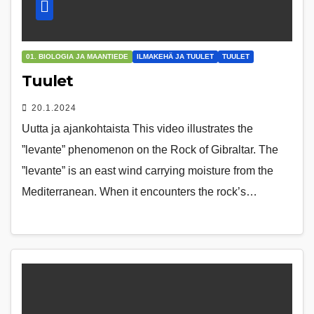
01. BIOLOGIA JA MAANTIEDE
ILMAKEHÄ JA TUULET
TUULET
Tuulet
20.1.2024
Uutta ja ajankohtaista This video illustrates the
”levante” phenomenon on the Rock of Gibraltar. The
”levante” is an east wind carrying moisture from the
Mediterranean. When it encounters the rock’s…