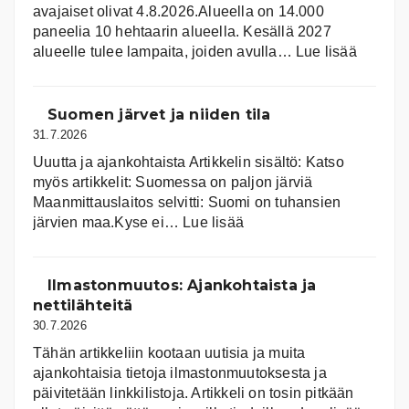
avajaiset olivat 4.8.2026.Alueella on 14.000
paneelia 10 hehtaarin alueella. Kesällä 2027
:
alueelle tulee lampaita, joiden avulla…
Lue lisää
Aurink
Suomen järvet ja niiden tila
31.7.2026
Uuutta ja ajankohtaista Artikkelin sisältö: Katso
myös artikkelit: Suomessa on pal­jon jär­viä
Maanmittauslaitos selvitti: Suomi on tuhansien
:
järvien maa.Kyse ei…
Lue lisää
Suomen
järvet
ja
Ilmastonmuutos: Ajankohtaista ja
niiden
nettilähteitä
tila
30.7.2026
Tähän artikkeliin kootaan uutisia ja muita
ajankohtaisia tietoja ilmastonmuutoksesta ja
päivitetään linkkilistoja. Artikkeli on tosin pitkään