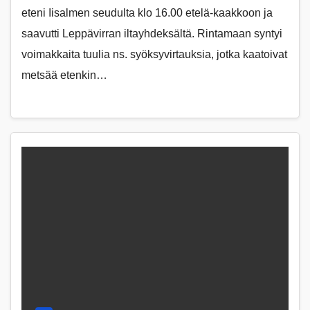
eteni Iisalmen seudulta klo 16.00 etelä-kaakkoon ja
saavutti Leppävirran iltayhdeksältä. Rintamaan syntyi
voimakkaita tuulia ns. syöksyvirtauksia, jotka kaatoivat
metsää etenkin…