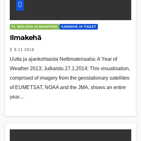
01. BIOLOGIA JA MAANTIEDE
ILMAKEHÄ JA TUULET
Ilmakehä
9.11.2018
Uutta ja ajankohtaista Nettimateriaalia: A Year of
Weather 2013; Julkaistu 27.1.2014; This visualisation,
comprised of imagery from the geostationary satellites
of EUMETSAT, NOAA and the JMA, shows an entire
year…