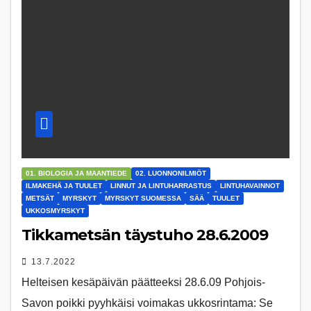
01. BIOLOGIA JA MAANTIEDE
02. LUONNONILMIÖT
ILMAKEHÄ JA TUULET
LINNUT JA LINTUHARRASTUS
LINTUHAVAINNOT
METSÄT
MYRSKYT
MYRSKYT SUOMESSA
SÄÄ
TUULET
UKKOSMYRSKYT
Tikkametsän täystuho 28.6.2009
13.7.2022
Helteisen kesäpäivän päätteeksi 28.6.09 Pohjois-
Savon poikki pyyhkäisi voimakas ukkosrintama: Se