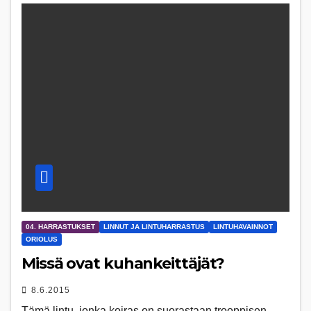
04. HARRASTUKSET
LINNUT JA LINTUHARRASTUS
LINTUHAVAINNOT
ORIOLUS
Missä ovat kuhankeittäjät?
8.6.2015
Tämä lintu, jonka koiras on suorastaan trooppisen