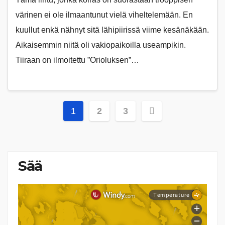
värinen ei ole ilmaantunut vielä viheltelemään. En
kuullut enkä nähnyt sitä lähipiirissä viime kesänäkään.
Aikaisemmin niitä oli vakiopaikoilla useampikin.
Tiiraan on ilmoitettu ”Orioluksen”…
Artikkelien
1
2
3
sivutus
Sää