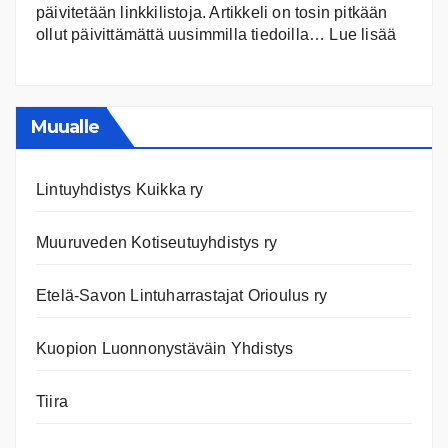
päivitetään linkkilistoja. Artikkeli on tosin pitkään
:
ollut päivittämättä uusimmilla tiedoilla…
Lue lisää
Ilmast
Ajanko
ja
nettiläh
Muualle
Lintuyhdistys Kuikka ry
Muuruveden Kotiseutuyhdistys ry
Etelä-Savon Lintuharrastajat Orioulus ry
Kuopion Luonnonystäväin Yhdistys
Tiira