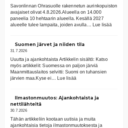
Savonlinnan Ohrasuolle rakennetun aurinkopuiston
avajaiset olivat 4.8.2026.Alueella on 14.000
paneelia 10 hehtaarin alueella. Kesällä 2027
:
alueelle tulee lampaita, joiden avulla…
Lue lisää
Aurink
Suomen järvet ja niiden tila
31.7.2026
Uuutta ja ajankohtaista Artikkelin sisältö: Katso
myös artikkelit: Suomessa on pal­jon jär­viä
Maanmittauslaitos selvitti: Suomi on tuhansien
:
järvien maa.Kyse ei…
Lue lisää
Suomen
järvet
ja
Ilmastonmuutos: Ajankohtaista ja
niiden
nettilähteitä
tila
30.7.2026
Tähän artikkeliin kootaan uutisia ja muita
ajankohtaisia tietoja ilmastonmuutoksesta ja