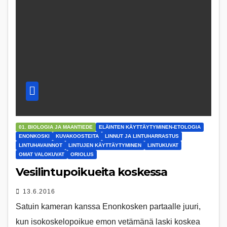
01. BIOLOGIA JA MAANTIEDE
ELÄINTEN KÄYTTÄYTYMINEN-ETOLOGIA
ENONKOSKI
KUVAKOOSTEITA
LINNUT JA LINTUHARRASTUS
LINTUHAVAINNOT
LINTUJEN KÄYTTÄYTYMINEN
LINTUKUVAT
OMAT VALOKUVAT
ORIOLUS
Vesilintupoikueita koskessa
13.6.2016
Satuin kameran kanssa Enonkosken partaalle juuri,
kun isokoskelopoikue emon vetämänä laski koskea