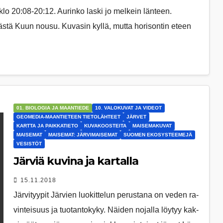
klo 20:08-20:12. Aurinko laski jo melkein länteen.
äästä Kuun nousu. Kuvasin kyllä, mutta horisontin eteen
01. BIOLOGIA JA MAANTIEDE
10. VALOKUVAT JA VIDEOT
GEOMEDIA-MAANTIETEEN TIETOLÄHTEET
JÄRVET
KARTTA JA PAIKKATIETO
KUVAKOOSTEITA
MAISEMAKUVAT
MAISEMAT
MAISEMAT: JÄRVIMAISEMAT
SUOMEN EKOSYSTEEMEJÄ
VESISTÖT
Järviä kuvina ja kartalla
15.11.2018
Järvityypit Jär­vien luo­kit­te­lun pe­rus­ta­na on ve­den ra­
vin­tei­suus ja tuo­tan­to­kyky. Näi­den no­jal­la löy­tyy kak­