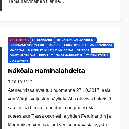
Tämä harvinainen tilanne…
07. HISTORIA
09. KUVATAIDE
10. VALOKUVAT JA VIDEOT
FERDINAND VON WRIGHT
KUOPIO
LUONTOPOLUT
MAISEMAKUVAT
MAISEMAT
MAISEMAT: KULTUURIMAISEMAT
MUSEOT
OMAT VALOKUVAT
RETKEILY
TAIDEHARRASTUS
TAIDEHISTORIA
VON WRIGHT
Näköala Haminalahdelta
26.10.2017
Ateneumissa avautuu huomenna 27.10.2017 laaja
von Wright veljesten näyttely. Alla olevista linkeistä
saat tietoa heistä ja heidän monipuolisesta
taiteestaan.Tässä otan esille yhden Ferdinandin ja
Magnuksen von maalauksen seuraavasta syystä.