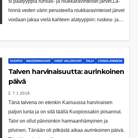
si pää­tyyp­piä run­sas- ja niuk­ka­ra­vin­tei­set jär­vet.Lä­
hin­nä ve­den vä­rin pe­rus­teel­la niuk­ka­ra­vin­tei­set jär­vet
voi­daan ja­kaa vie­lä kah­teen ala­tyyp­piin: rus­kea- ja…
KUOPIO
MAISEMAKUVAT
OMAT VALOKUVAT
TALVI
VÄINÖLÄNNIEMI
Talven harvinaisuutta: aurinkoinen
päivä
7.1.2018
Tänä talvena on etenkin Kainuussa harvinaisen
paljon lunta ja on sitä täällä Kuopiossakin piisannut.
Talvi on ollut päivisinkin harmaanhämyinen ja
pilvinen. Tänään oli pitkästä aikaa aurinkoinen päivä.