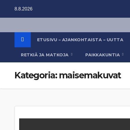
Skip
8.8.2026
to
content
ETUSIVU – AJANKOHTAISTA – UUTTA
RETKIÄ JA MATKOJA
PAIKKAKUNTIA
Kategoria:
maisemakuvat