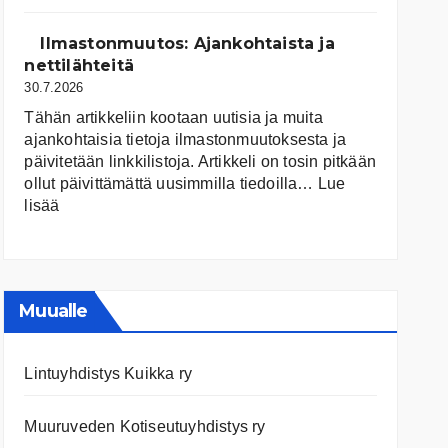
järvet
ja
Ilmastonmuutos: Ajankohtaista ja
niiden
nettilähteitä
tila
30.7.2026
Tähän artikkeliin kootaan uutisia ja muita
ajankohtaisia tietoja ilmastonmuutoksesta ja
päivitetään linkkilistoja. Artikkeli on tosin pitkään
ollut päivittämättä uusimmilla tiedoilla…
Lue
:
lisää
Ilmastonmuutos:
Ajankohtaista
ja
nettilähteitä
Muualle
Lintuyhdistys Kuikka ry
Muuruveden Kotiseutuyhdistys ry