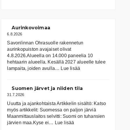
Aurinkovoimaa
6.8.2026
Savonlinnan Ohrasuolle rakennetun
aurinkopuiston avajaiset olivat
4.8.2026.Alueella on 14.000 paneelia 10
hehtaarin alueella. Kesällä 2027 alueelle tulee
:
lampaita, joiden avulla…
Lue lisää
Aurinkovoimaa
Suomen järvet ja niiden tila
31.7.2026
Uuutta ja ajankohtaista Artikkelin sisältö: Katso
myös artikkelit: Suomessa on pal­jon jär­viä
Maanmittauslaitos selvitti: Suomi on tuhansien
:
järvien maa.Kyse ei…
Lue lisää
Suomen