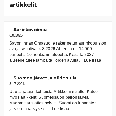
artikkelit
Aurinkovoimaa
6.8.2026
Savonlinnan Ohrasuolle rakennetun aurinkopuiston
avajaiset olivat 4.8.2026.Alueella on 14.000
paneelia 10 hehtaarin alueella. Kesällä 2027
:
alueelle tulee lampaita, joiden avulla…
Lue lisää
Aurink
Suomen järvet ja niiden tila
31.7.2026
Uuutta ja ajankohtaista Artikkelin sisältö: Katso
myös artikkelit: Suomessa on pal­jon jär­viä
Maanmittauslaitos selvitti: Suomi on tuhansien
:
järvien maa.Kyse ei…
Lue lisää
Suomen