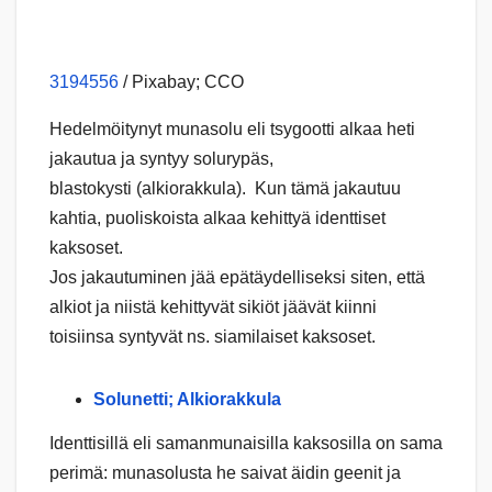
3194556
/ Pixabay; CCO
Hedelmöitynyt munasolu eli tsygootti alkaa heti
jakautua ja syntyy solurypäs,
blastokysti (alkiorakkula). Kun tämä jakautuu
kahtia, puoliskoista alkaa kehittyä identtiset
kaksoset.
Jos jakautuminen jää epätäydelliseksi siten, että
alkiot ja niistä kehittyvät sikiöt jäävät kiinni
toisiinsa syntyvät ns. siamilaiset kaksoset.
Solunetti; Alkiorakkula
Identtisillä eli samanmunaisilla kaksosilla on sama
perimä: munasolusta he saivat äidin geenit ja