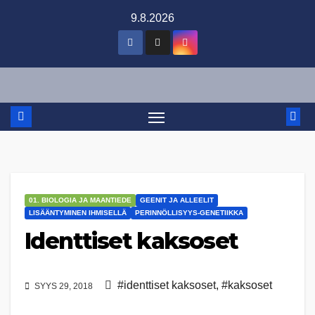
Skip
9.8.2026
to
content
01. BIOLOGIA JA MAANTIEDE
GEENIT JA ALLEELIT
LISÄÄNTYMINEN IHMISELLÄ
PERINNÖLLISYYS-GENETIIKKA
Identtiset kaksoset
#identtiset kaksoset
,
#kaksoset
SYYS 29, 2018