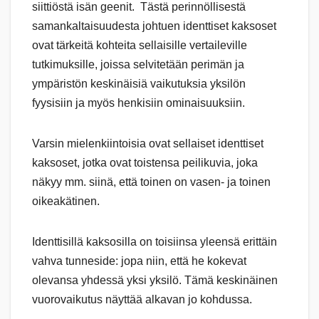
siittiöstä isän geenit. Tästä perinnöllisestä
samankaltaisuudesta johtuen identtiset kaksoset
ovat tärkeitä kohteita sellaisille vertaileville
tutkimuksille, joissa selvitetään perimän ja
ympäristön keskinäisiä vaikutuksia yksilön
fyysisiin ja myös henkisiin ominaisuuksiin.
Varsin mielenkiintoisia ovat sellaiset identtiset
kaksoset, jotka ovat toistensa peilikuvia, joka
näkyy mm. siinä, että toinen on vasen- ja toinen
oikeakätinen.
Identtisillä kaksosilla on toisiinsa yleensä erittäin
vahva tunneside: jopa niin, että he kokevat
olevansa yhdessä yksi yksilö. Tämä keskinäinen
vuorovaikutus näyttää alkavan jo kohdussa.