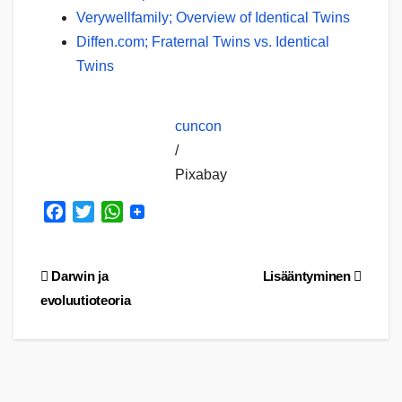
Verywellfamily; Overview of Identical Twins
Diffen.com; Fraternal Twins vs. Identical
Twins
cuncon
/
Pixabay
F
T
W
a
w
h
c
i
a
Artikkelien
Darwin ja
Lisääntyminen
e
t
t
b
t
s
evoluutioteoria
selaus
o
e
A
o
r
p
k
p