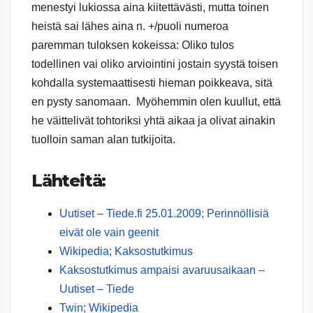
menestyi lukiossa aina kiitettävästi, mutta toinen
heistä sai lähes aina n. +/puoli numeroa
paremman tuloksen kokeissa: Oliko tulos
todellinen vai oliko arviointini jostain syystä toisen
kohdalla systemaattisesti hieman poikkeava, sitä
en pysty sanomaan. Myöhemmin olen kuullut, että
he väittelivät tohtoriksi yhtä aikaa ja olivat ainakin
tuolloin saman alan tutkijoita.
Lähteitä:
Uu­ti­set – Tie­de.fi 25.01.2009; Pe­rin­nöl­li­siä
ei­vät ole vain gee­nit
Wikipedia; Kaksostutkimus
Kak­sos­tut­ki­mus am­pai­si ava­ruus­ai­kaan –
Uu­ti­set – Tie­de
Twin; Wikipedia