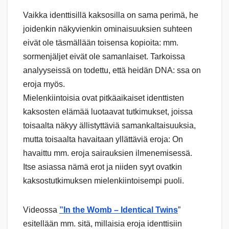
Vaikka identtisillä kaksosilla on sama perimä, he
joidenkin näkyvienkin ominaisuuksien suhteen
eivät ole täsmällään toisensa kopioita: mm.
sormenjäljet eivät ole samanlaiset. Tarkoissa
analyyseissä on todettu, että heidän DNA: ssa on
eroja myös.
Mielenkiintoisia ovat pitkäaikaiset identtisten
kaksosten elämää luotaavat tutkimukset, joissa
toisaalta näkyy ällistyttäviä samankaltaisuuksia,
mutta toisaalta havaitaan yllättäviä eroja: On
havaittu mm. eroja sairauksien ilmenemisessä.
Itse asiassa nämä erot ja niiden syyt ovatkin
kaksostutkimuksen mielenkiintoisempi puoli.
Videossa
”In the Womb – Identical Twins
”
esitellään mm. sitä, millaisia eroja identtisiin