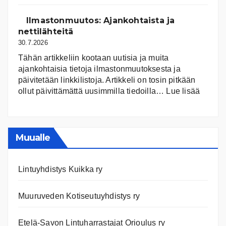
järvet
ja
Ilmastonmuutos: Ajankohtaista ja
niiden
nettilähteitä
tila
30.7.2026
Tähän artikkeliin kootaan uutisia ja muita
ajankohtaisia tietoja ilmastonmuutoksesta ja
päivitetään linkkilistoja. Artikkeli on tosin pitkään
:
ollut päivittämättä uusimmilla tiedoilla…
Lue lisää
Ilmast
Ajanko
ja
nettiläh
Muualle
Lintuyhdistys Kuikka ry
Muuruveden Kotiseutuyhdistys ry
Etelä-Savon Lintuharrastajat Orioulus ry