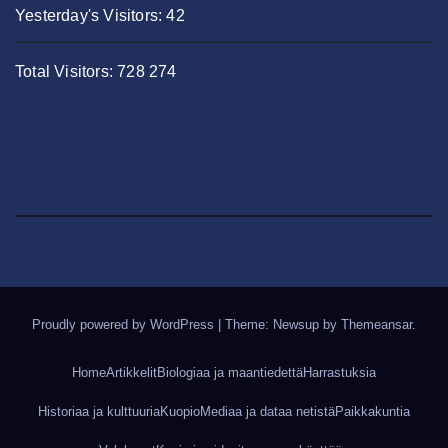
Yesterday's Visitors:
42
Total Visitors:
728 274
Proudly powered by WordPress
|
Theme: Newsup by
Themeansar
.
Home
Artikkelit
Biologiaa ja maantiedettä
Harrastuksia
Historiaa ja kulttuuria
Kuopio
Mediaa ja dataa netistä
Paikkakuntia