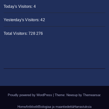
Today's Visitors:
4
Yesterday's Visitors:
42
Total Visitors:
728 276
Proudly powered by WordPress
|
Theme: Newsup by
Themeansar
.
Home
Artikkelit
Biologiaa ja maantiedettä
Harrastuksia