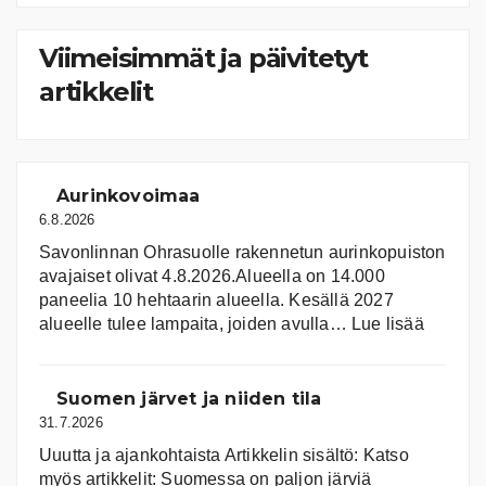
kategoriat
Viimeisimmät ja päivitetyt
artikkelit
Aurinkovoimaa
6.8.2026
Savonlinnan Ohrasuolle rakennetun aurinkopuiston
avajaiset olivat 4.8.2026.Alueella on 14.000
paneelia 10 hehtaarin alueella. Kesällä 2027
:
alueelle tulee lampaita, joiden avulla…
Lue lisää
Aurink
Suomen järvet ja niiden tila
31.7.2026
Uuutta ja ajankohtaista Artikkelin sisältö: Katso
myös artikkelit: Suomessa on pal­jon jär­viä