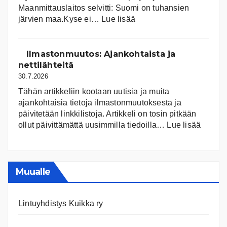
Maanmittauslaitos selvitti: Suomi on tuhansien
:
järvien maa.Kyse ei…
Lue lisää
Suomen
järvet
ja
Ilmastonmuutos: Ajankohtaista ja
niiden
nettilähteitä
tila
30.7.2026
Tähän artikkeliin kootaan uutisia ja muita
ajankohtaisia tietoja ilmastonmuutoksesta ja
päivitetään linkkilistoja. Artikkeli on tosin pitkään
:
ollut päivittämättä uusimmilla tiedoilla…
Lue lisää
Ilmast
Ajanko
ja
nettiläh
Muualle
Lintuyhdistys Kuikka ry