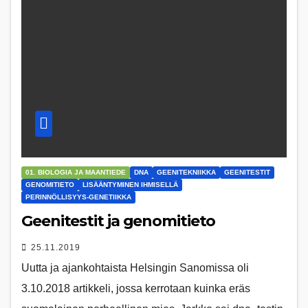
01. BIOLOGIA JA MAANTIEDE
DNA
GEENITEKNIIKKA
GEENITESTIT
GENOMITIETO
LISÄÄNTYMINEN IHMISELLÄ
PERINNÖLLISYYS-GENETIIKKA
Geenitestit ja genomitieto
25.11.2019
Uutta ja ajankohtaista Helsingin Sanomissa oli
3.10.2018 artikkeli, jossa kerrotaan kuinka eräs