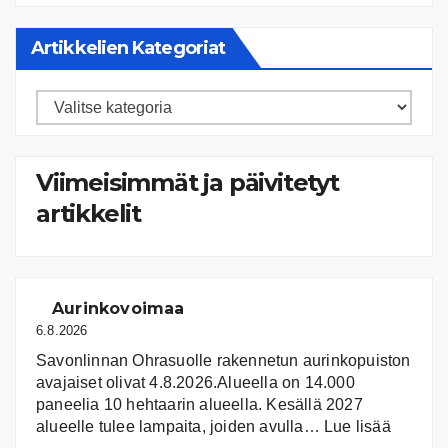
Artikkelien Kategoriat
Artikkelien
kategoriat
Viimeisimmät ja päivitetyt
artikkelit
Aurinkovoimaa
6.8.2026
Savonlinnan Ohrasuolle rakennetun aurinkopuiston
avajaiset olivat 4.8.2026.Alueella on 14.000
paneelia 10 hehtaarin alueella. Kesällä 2027
:
alueelle tulee lampaita, joiden avulla…
Lue lisää
Aurink