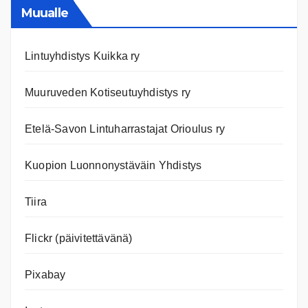
nettiläh
Muualle
Lintuyhdistys Kuikka ry
Muuruveden Kotiseutuyhdistys ry
Etelä-Savon Lintuharrastajat Orioulus ry
Kuopion Luonnonystäväin Yhdistys
Tiira
Flickr (päivitettävänä)
Pixabay