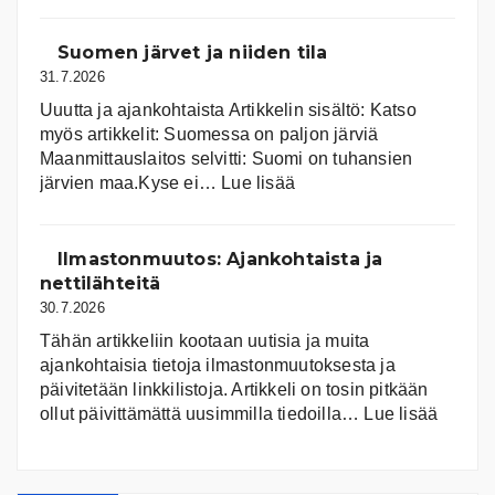
Suomen järvet ja niiden tila
31.7.2026
Uuutta ja ajankohtaista Artikkelin sisältö: Katso
myös artikkelit: Suomessa on pal­jon jär­viä
Maanmittauslaitos selvitti: Suomi on tuhansien
:
järvien maa.Kyse ei…
Lue lisää
Suomen
järvet
ja
Ilmastonmuutos: Ajankohtaista ja
niiden
nettilähteitä
tila
30.7.2026
Tähän artikkeliin kootaan uutisia ja muita
ajankohtaisia tietoja ilmastonmuutoksesta ja
päivitetään linkkilistoja. Artikkeli on tosin pitkään
:
ollut päivittämättä uusimmilla tiedoilla…
Lue lisää
Ilmast
Ajanko
ja