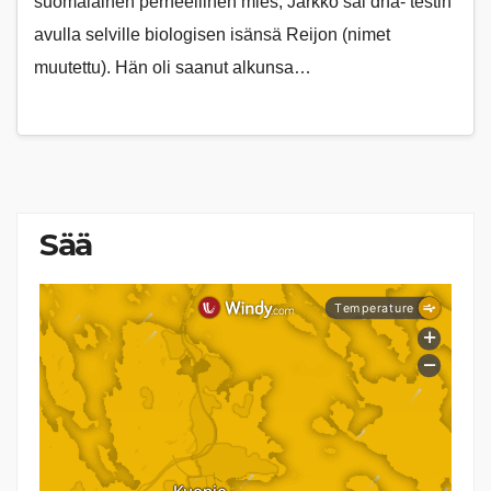
suomalainen perheellinen mies, Jarkko sai dna- testin
avulla selville biologisen isänsä Reijon (nimet
muutettu). Hän oli saanut alkunsa…
Sää