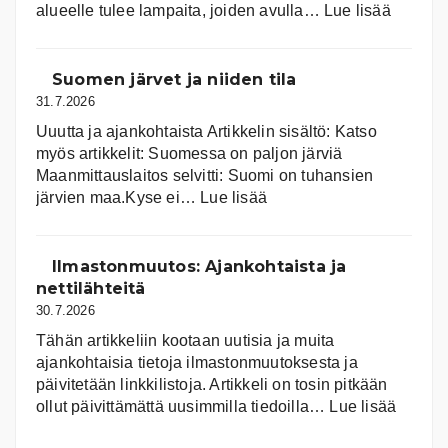
:
alueelle tulee lampaita, joiden avulla…
Lue lisää
Aurink
Suomen järvet ja niiden tila
31.7.2026
Uuutta ja ajankohtaista Artikkelin sisältö: Katso
myös artikkelit: Suomessa on pal­jon jär­viä
Maanmittauslaitos selvitti: Suomi on tuhansien
:
järvien maa.Kyse ei…
Lue lisää
Suomen
järvet
ja
Ilmastonmuutos: Ajankohtaista ja
niiden
nettilähteitä
tila
30.7.2026
Tähän artikkeliin kootaan uutisia ja muita
ajankohtaisia tietoja ilmastonmuutoksesta ja
päivitetään linkkilistoja. Artikkeli on tosin pitkään
:
ollut päivittämättä uusimmilla tiedoilla…
Lue lisää
Ilmast