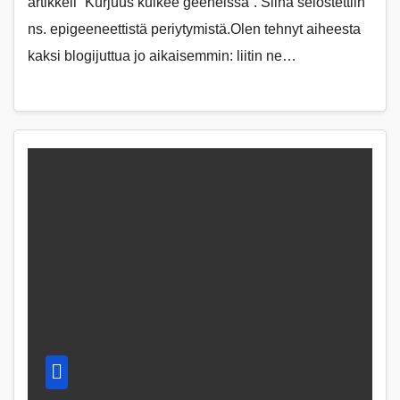
artikkeli ”Kurjuus kulkee geeneissä”. Siinä selostettiin
ns. epigeeneettistä periytymistä.Olen tehnyt aiheesta
kaksi blogijuttua jo aikaisemmin: liitin ne…