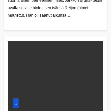
suomalainen perheellinen mies, Jarkko sai dna- testin
avulla selville biologisen isänsä Reijon (nimet
muutettu). Hän oli saanut alkunsa…