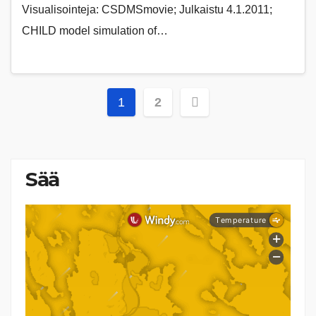
Visualisointeja: CSDMSmovie; Julkaistu 4.1.2011;
CHILD model simulation of…
Artikkelien
1
2
sivutus
Sää