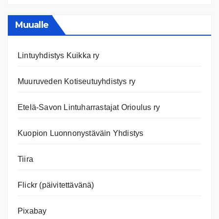
Ajanko
ja
nettiläh
Muualle
Lintuyhdistys Kuikka ry
Muuruveden Kotiseutuyhdistys ry
Etelä-Savon Lintuharrastajat Orioulus ry
Kuopion Luonnonystäväin Yhdistys
Tiira
Flickr (päivitettävänä)
Pixabay