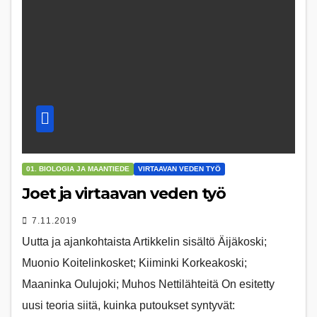
01. BIOLOGIA JA MAANTIEDE
VIRTAAVAN VEDEN TYÖ
Joet ja virtaavan veden työ
7.11.2019
Uutta ja ajankohtaista Artikkelin sisältö Äijäkoski;
Muonio Koitelinkosket; Kiiminki Korkeakoski;
Maaninka Oulujoki; Muhos Nettilähteitä On esitetty
uusi teoria siitä, kuinka putoukset syntyvät: