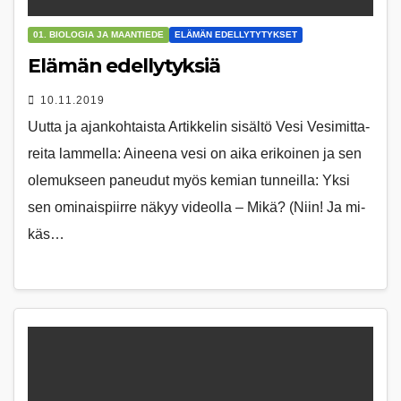
01. BIOLOGIA JA MAANTIEDE
ELÄMÄN EDELLYTYTYKSET
Elämän edellytyksiä
10.11.2019
Uutta ja ajankohtaista Artikkelin sisältö Vesi Vesi­mit­ta­
rei­ta lam­mel­la: Ai­nee­na vesi on aika eri­koi­nen ja sen
ole­muk­seen pa­neu­dut myös ke­mi­an tun­neil­la: Yksi
sen omi­nais­piir­re nä­kyy vi­de­ol­la – Mikä? (Niin! Ja mi­
käs…