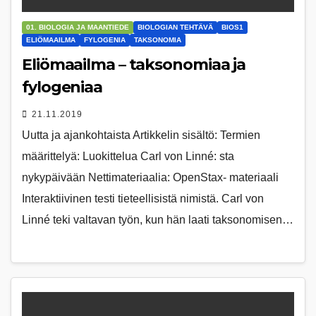
01. BIOLOGIA JA MAANTIEDE
BIOLOGIAN TEHTÄVÄ
BIOS1
ELIÖMAAILMA
FYLOGENIA
TAKSONOMIA
Eliömaailma – taksonomiaa ja
fylogeniaa
21.11.2019
Uutta ja ajankohtaista Artikkelin sisältö: Termien
määrittelyä: Luokittelua Carl von Linné: sta
nykypäivään Nettimateriaalia: OpenStax- materiaali
Interaktiivinen testi tieteellisistä nimistä. Carl von
Linné teki valtavan työn, kun hän laati taksonomisen…