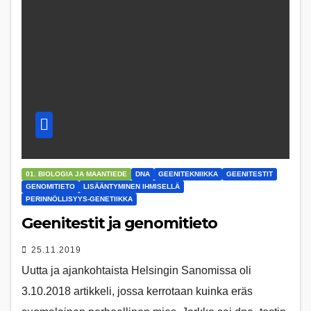
01. BIOLOGIA JA MAANTIEDE
DNA
GEENITEKNIIKKA
GEENITESTIT
GENOMITIETO
LISÄÄNTYMINEN IHMISELLÄ
PERINNÖLLISYYS-GENETIIKKA
Geenitestit ja genomitieto
25.11.2019
Uutta ja ajankohtaista Helsingin Sanomissa oli
3.10.2018 artikkeli, jossa kerrotaan kuinka eräs