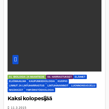
01. BIOLOGIA JA MAANTIEDE
04. HARRASTUKSET
ELÄIMET
ELIÖMAAILMA
KAUPUNKIEKOLOGIA
KUOPIO
LINNUT JA LINTUHARRASTUS
LINTUHAVAINNOT
LUONNONSUOJELU
NISÄKKÄÄT
YMPÄRISTÖEKOLOGIA
Kaksi kolopesijää
11.3.2015