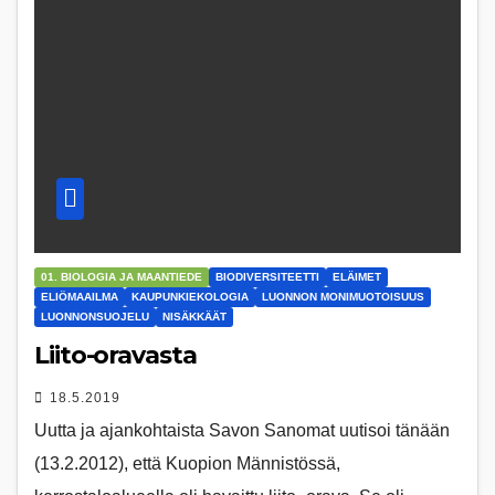
01. BIOLOGIA JA MAANTIEDE
BIODIVERSITEETTI
ELÄIMET
ELIÖMAAILMA
KAUPUNKIEKOLOGIA
LUONNON MONIMUOTOISUUS
LUONNONSUOJELU
NISÄKKÄÄT
Liito-oravasta
18.5.2019
Uutta ja ajankohtaista Savon Sanomat uutisoi tänään
(13.2.2012), että Kuopion Männistössä,