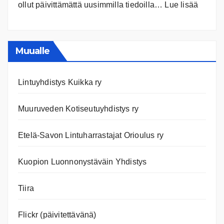
:
ollut päivittämättä uusimmilla tiedoilla…
Lue lisää
Ilmast
Ajanko
ja
nettiläh
Muualle
Lintuyhdistys Kuikka ry
Muuruveden Kotiseutuyhdistys ry
Etelä-Savon Lintuharrastajat Orioulus ry
Kuopion Luonnonystäväin Yhdistys
Tiira
Flickr (päivitettävänä)