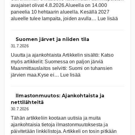
avajaiset olivat 4.8.2026.Alueella on 14.000
paneelia 10 hehtaarin alueella. Kesällä 2027
:
alueelle tulee lampaita, joiden avulla…
Lue lisää
Aurink
Suomen järvet ja niiden tila
31.7.2026
Uuutta ja ajankohtaista Artikkelin sisältö: Katso
myös artikkelit: Suomessa on pal­jon jär­viä
Maanmittauslaitos selvitti: Suomi on tuhansien
:
järvien maa.Kyse ei…
Lue lisää
Suomen
järvet
ja
Ilmastonmuutos: Ajankohtaista ja
niiden
nettilähteitä
tila
30.7.2026
Tähän artikkeliin kootaan uutisia ja muita
ajankohtaisia tietoja ilmastonmuutoksesta ja
päivitetään linkkilistoja. Artikkeli on tosin pitkään