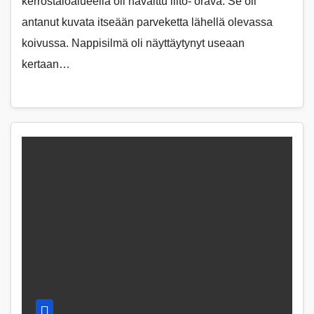
kerrostaloalueella oli havaittu liito- orava. Se oli
antanut kuvata itseään parveketta lähellä olevassa
koivussa. Nappisilmä oli näyttäytynyt useaan
kertaan…