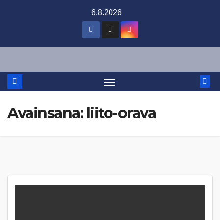
Skip
6.8.2026
to
content
Avainsana:
liito-orava