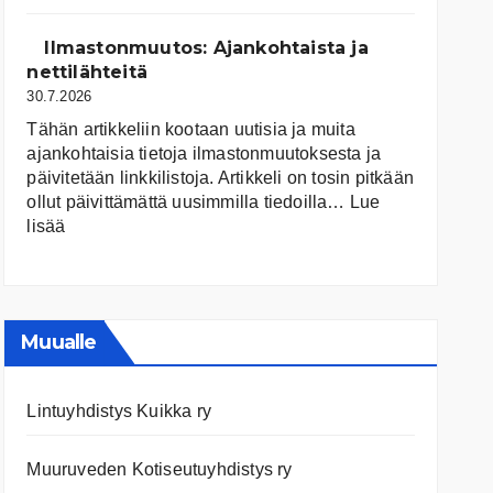
järvet
ja
Ilmastonmuutos: Ajankohtaista ja
niiden
nettilähteitä
tila
30.7.2026
Tähän artikkeliin kootaan uutisia ja muita
ajankohtaisia tietoja ilmastonmuutoksesta ja
päivitetään linkkilistoja. Artikkeli on tosin pitkään
ollut päivittämättä uusimmilla tiedoilla…
Lue
:
lisää
Ilmastonmuutos:
Ajankohtaista
ja
nettilähteitä
Muualle
Lintuyhdistys Kuikka ry
Muuruveden Kotiseutuyhdistys ry