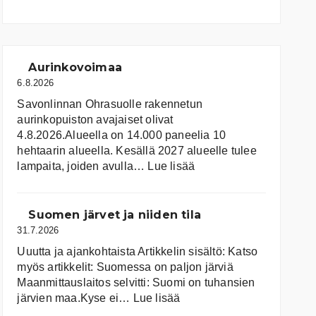
Aurinkovoimaa
6.8.2026
Savonlinnan Ohrasuolle rakennetun
aurinkopuiston avajaiset olivat
4.8.2026.Alueella on 14.000 paneelia 10
hehtaarin alueella. Kesällä 2027 alueelle tulee
:
lampaita, joiden avulla…
Lue lisää
Aurinkovoimaa
Suomen järvet ja niiden tila
31.7.2026
Uuutta ja ajankohtaista Artikkelin sisältö: Katso
myös artikkelit: Suomessa on pal­jon jär­viä
Maanmittauslaitos selvitti: Suomi on tuhansien
:
järvien maa.Kyse ei…
Lue lisää
Suomen