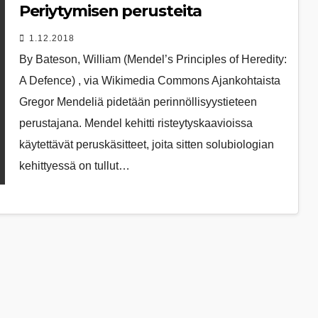
Periytymisen perusteita
1.12.2018
By Ba­te­son, Wil­li­am (Men­del’s Prin­cip­les of He­re­di­ty:
A De­fen­ce) , via Wi­ki­me­dia Com­mons Ajankohtaista
Gregor Mendeliä pidetään perinnöllisyystieteen
perustajana. Mendel kehitti risteytyskaavioissa
käytettävät peruskäsitteet, joita sitten solubiologian
kehittyessä on tullut…