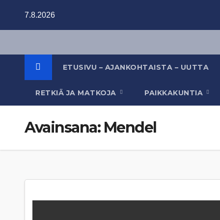
Skip
7.8.2026
to
content
ETUSIVU – AJANKOHTAISTA – UUTTA
RETKIÄ JA MATKOJA
PAIKKAKUNTIA
Avainsana:
Mendel