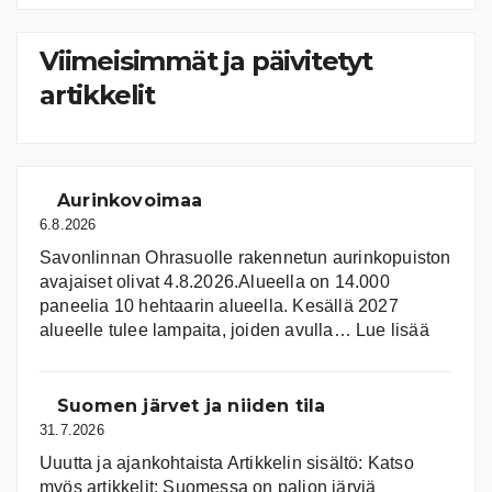
kategoriat
Viimeisimmät ja päivitetyt
artikkelit
Aurinkovoimaa
6.8.2026
Savonlinnan Ohrasuolle rakennetun aurinkopuiston
avajaiset olivat 4.8.2026.Alueella on 14.000
paneelia 10 hehtaarin alueella. Kesällä 2027
:
alueelle tulee lampaita, joiden avulla…
Lue lisää
Aurink
Suomen järvet ja niiden tila
31.7.2026
Uuutta ja ajankohtaista Artikkelin sisältö: Katso
myös artikkelit: Suomessa on pal­jon jär­viä