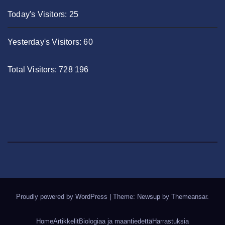
Today's Visitors:
25
Yesterday's Visitors:
60
Total Visitors:
728 196
Proudly powered by WordPress
|
Theme: Newsup by
Themeansar
.
Home
Artikkelit
Biologiaa ja maantiedettä
Harrastuksia