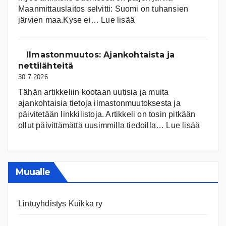
Maanmittauslaitos selvitti: Suomi on tuhansien
:
järvien maa.Kyse ei…
Lue lisää
Suomen
järvet
ja
Ilmastonmuutos: Ajankohtaista ja
niiden
nettilähteitä
tila
30.7.2026
Tähän artikkeliin kootaan uutisia ja muita
ajankohtaisia tietoja ilmastonmuutoksesta ja
päivitetään linkkilistoja. Artikkeli on tosin pitkään
:
ollut päivittämättä uusimmilla tiedoilla…
Lue lisää
Ilmast
Ajanko
ja
nettiläh
Muualle
Lintuyhdistys Kuikka ry