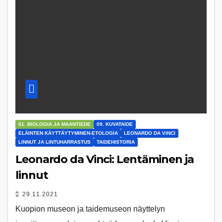
01. BIOLOGIA JA MAANTIEDE
09. KUVATAIDE
ELÄINTEN KÄYTTÄYTYMINEN-ETOLOGIA
LEONARDO DA VINCI
LINNUT JA LINTUHARRASTUS
TAIDEHISTORIA
Leonardo da Vinci: Lentäminen ja
linnut
29.11.2021
Kuopion museon ja taidemuseon näyttelyn