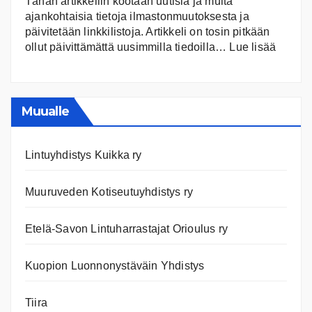
Tähän artikkeliin kootaan uutisia ja muita
ajankohtaisia tietoja ilmastonmuutoksesta ja
päivitetään linkkilistoja. Artikkeli on tosin pitkään
:
ollut päivittämättä uusimmilla tiedoilla…
Lue lisää
Ilmast
Ajanko
ja
nettiläh
Muualle
Lintuyhdistys Kuikka ry
Muuruveden Kotiseutuyhdistys ry
Etelä-Savon Lintuharrastajat Orioulus ry
Kuopion Luonnonystäväin Yhdistys
Tiira