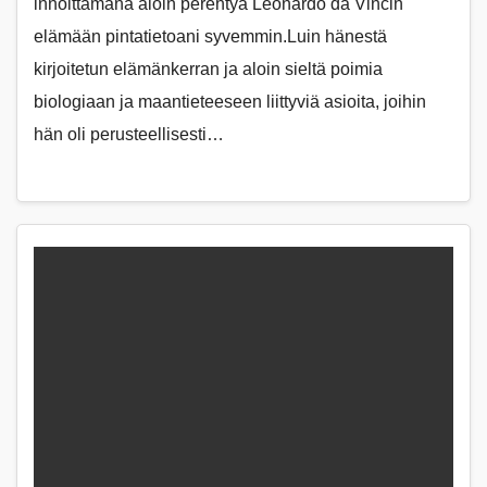
innoittamana aloin perehtyä Leonardo da Vincin
elämään pintatietoani syvemmin.Luin hänestä
kirjoitetun elämänkerran ja aloin sieltä poimia
biologiaan ja maantieteeseen liittyviä asioita, joihin
hän oli perusteellisesti…