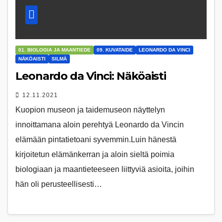
01. BIOLOGIA JA MAANTIEDE
09. KUVATAIDE
LEONARDO DA VINCI
NÄKÖAISTI
SILMÄ
Leonardo da Vinci: Näköaisti
12.11.2021
Kuopion museon ja taidemuseon näyttelyn
innoittamana aloin perehtyä Leonardo da Vincin
elämään pintatietoani syvemmin.Luin hänestä
kirjoitetun elämänkerran ja aloin sieltä poimia
biologiaan ja maantieteeseen liittyviä asioita, joihin
hän oli perusteellisesti…