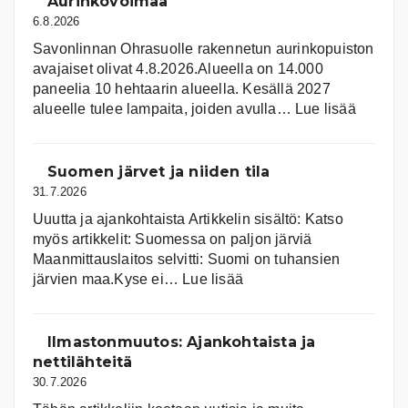
Aurinkovoimaa
6.8.2026
Savonlinnan Ohrasuolle rakennetun aurinkopuiston
avajaiset olivat 4.8.2026.Alueella on 14.000
paneelia 10 hehtaarin alueella. Kesällä 2027
:
alueelle tulee lampaita, joiden avulla…
Lue lisää
Aurink
Suomen järvet ja niiden tila
31.7.2026
Uuutta ja ajankohtaista Artikkelin sisältö: Katso
myös artikkelit: Suomessa on pal­jon jär­viä
Maanmittauslaitos selvitti: Suomi on tuhansien
:
järvien maa.Kyse ei…
Lue lisää
Suomen
järvet
ja
Ilmastonmuutos: Ajankohtaista ja
niiden
nettilähteitä
tila
30.7.2026