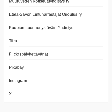
Muuruveden Kotiseutuyhdistys ry
Etelä-Savon Lintuharrastajat Orioulus ry
Kuopion Luonnonystäväin Yhdistys
Tiira
Flickr (päivitettävänä)
Pixabay
Instagram
X