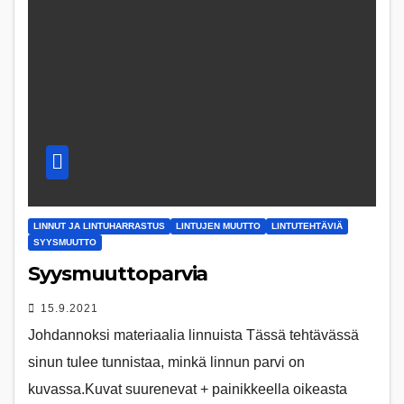
LINNUT JA LINTUHARRASTUS
LINTUJEN MUUTTO
LINTUTEHTÄVIÄ
SYYSMUUTTO
Syysmuuttoparvia
15.9.2021
Johdannoksi materiaalia linnuista Tässä tehtävässä
sinun tulee tunnistaa, minkä linnun parvi on
kuvassa.Kuvat suurenevat + painikkeella oikeasta