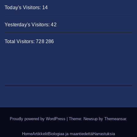
Today's Visitors:
14
Yesterday's Visitors:
42
Total Visitors:
728 286
Proudly powered by WordPress
|
Theme: Newsup by
Themeansar
.
Home
Artikkelit
Biologiaa ja maantiedettä
Harrastuksia