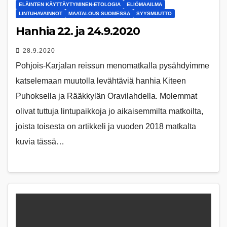
ELÄINTEN KÄYTTÄYTYMINEN-ETOLOGIA
ELIÖMAAILMA
LINTUHAVAINNOT
MAATALOUS SUOMESSA
SYYSMUUTTO
Hanhia 22. ja 24.9.2020
28.9.2020
Pohjois-Karjalan reissun menomatkalla pysähdyimme
katselemaan muutolla levähtäviä hanhia Kiteen
Puhoksella ja Rääkkylän Oravilahdella. Molemmat
olivat tuttuja lintupaikkoja jo aikaisemmilta matkoilta,
joista toisesta on artikkeli ja vuoden 2018 matkalta
kuvia tässä…