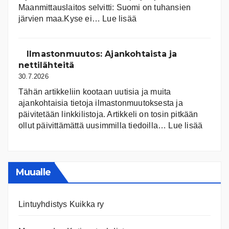
Maanmittauslaitos selvitti: Suomi on tuhansien
:
järvien maa.Kyse ei…
Lue lisää
Suomen
järvet
ja
Ilmastonmuutos: Ajankohtaista ja
niiden
nettilähteitä
tila
30.7.2026
Tähän artikkeliin kootaan uutisia ja muita
ajankohtaisia tietoja ilmastonmuutoksesta ja
päivitetään linkkilistoja. Artikkeli on tosin pitkään
:
ollut päivittämättä uusimmilla tiedoilla…
Lue lisää
Ilmast
Ajanko
ja
nettiläh
Muualle
Lintuyhdistys Kuikka ry