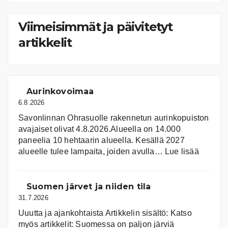
kategoriat
Viimeisimmät ja päivitetyt
artikkelit
Aurinkovoimaa
6.8.2026
Savonlinnan Ohrasuolle rakennetun aurinkopuiston
avajaiset olivat 4.8.2026.Alueella on 14.000
paneelia 10 hehtaarin alueella. Kesällä 2027
:
alueelle tulee lampaita, joiden avulla…
Lue lisää
Aurink
Suomen järvet ja niiden tila
31.7.2026
Uuutta ja ajankohtaista Artikkelin sisältö: Katso
myös artikkelit: Suomessa on pal­jon jär­viä