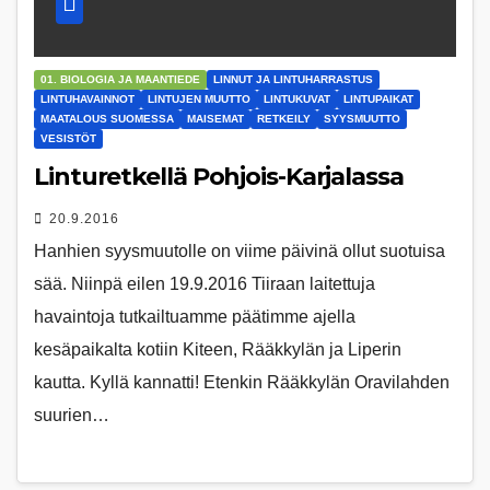
01. BIOLOGIA JA MAANTIEDE
LINNUT JA LINTUHARRASTUS
LINTUHAVAINNOT
LINTUJEN MUUTTO
LINTUKUVAT
LINTUPAIKAT
MAATALOUS SUOMESSA
MAISEMAT
RETKEILY
SYYSMUUTTO
VESISTÖT
Linturetkellä Pohjois-Karjalassa
20.9.2016
Hanhien syysmuutolle on viime päivinä ollut suotuisa
sää. Niinpä eilen 19.9.2016 Tiiraan laitettuja
havaintoja tutkailtuamme päätimme ajella
kesäpaikalta kotiin Kiteen, Rääkkylän ja Liperin
kautta. Kyllä kannatti! Etenkin Rääkkylän Oravilahden
suurien…