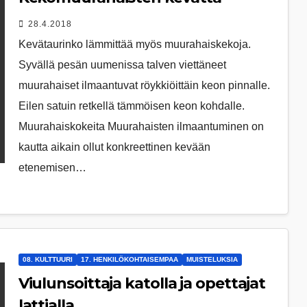
28.4.2018
Kevätaurinko lämmittää myös muurahaiskekoja.
Syvällä pesän uumenissa talven viettäneet
muurahaiset ilmaantuvat röykkiöittäin keon pinnalle.
Eilen satuin retkellä tämmöisen keon kohdalle.
Muurahaiskokeita Muurahaisten ilmaantuminen on
kautta aikain ollut konkreettinen kevään
etenemisen…
08. KULTTUURI
17. HENKILÖKOHTAISEMPAA
MUISTELUKSIA
Viulunsoittaja katolla ja opettajat
lattialla