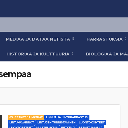
MEDIAA JA DATAA NETISTÄ
HARRASTUKSIA
HISTORIAA JA KULTTUURIA
BIOLOGIAA JA M
aisempaa
05. RETKET JA MATKAT
LINNUT JA LINTUHARRASTUS
LINTUHAVAINNOT
LINTUJEN TUNNISTAMINEN
LUONTOKOHTEET
LUONTORETKET
MUISTELUKSIA
RETKEILY
RETKET MAALLA