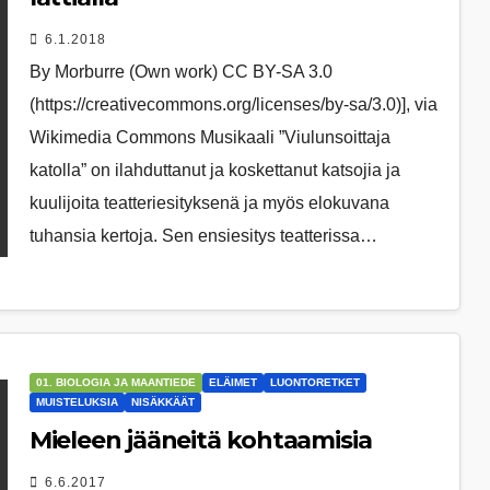
6.1.2018
By Morburre (Own work) CC BY-SA 3.0
(https://creativecommons.org/licenses/by-sa/3.0)], via
Wikimedia Commons Musikaali ”Viulunsoittaja
katolla” on ilahduttanut ja koskettanut katsojia ja
kuulijoita teatteriesityksenä ja myös elokuvana
tuhansia kertoja. Sen ensiesitys teatterissa…
01. BIOLOGIA JA MAANTIEDE
ELÄIMET
LUONTORETKET
MUISTELUKSIA
NISÄKKÄÄT
Mieleen jääneitä kohtaamisia
6.6.2017