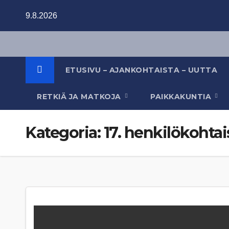
Skip
9.8.2026
to
content
ETUSIVU – AJANKOHTAISTA – UUTTA
RETKIÄ JA MATKOJA
PAIKKAKUNTIA
Kategoria:
17. henkilökoht