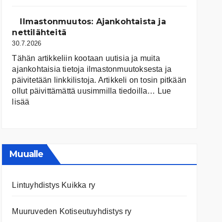
järvet
ja
Ilmastonmuutos: Ajankohtaista ja
niiden
nettilähteitä
tila
30.7.2026
Tähän artikkeliin kootaan uutisia ja muita
ajankohtaisia tietoja ilmastonmuutoksesta ja
päivitetään linkkilistoja. Artikkeli on tosin pitkään
ollut päivittämättä uusimmilla tiedoilla…
Lue
:
lisää
Ilmastonmuutos:
Ajankohtaista
ja
nettilähteitä
Muualle
Lintuyhdistys Kuikka ry
Muuruveden Kotiseutuyhdistys ry