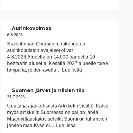
Aurinkovoimaa
6.8.2026
Savonlinnan Ohrasuolle rakennetun
aurinkopuiston avajaiset olivat
4.8.2026.Alueella on 14.000 paneelia 10
hehtaarin alueella. Kesällä 2027 alueelle tulee
:
lampaita, joiden avulla…
Lue lisää
Aurinkovoimaa
Suomen järvet ja niiden tila
31.7.2026
Uuutta ja ajankohtaista Artikkelin sisältö: Katso
myös artikkelit: Suomessa on pal­jon jär­viä
Maanmittauslaitos selvitti: Suomi on tuhansien
:
järvien maa.Kyse ei…
Lue lisää
Suomen