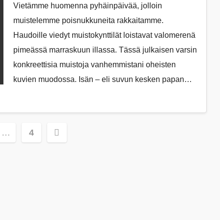
Vietämme huomenna pyhäinpäivää, jolloin
muistelemme poisnukkuneita rakkaitamme.
Haudoille viedyt muistokynttilät loistavat valomerenä
pimeässä marraskuun illassa. Tässä julkaisen varsin
konkreettisia muistoja vanhemmistani oheisten
kuvien muodossa. Isän – eli suvun kesken papan…
lien
…
4