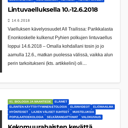
Lintuvaelluksella 10.-12.6.2018
14.6.2018
Vaelluksen kävelyosuudet All Trailissa: Parikkalasta
Enonkoskelle kulkenut Pyhien polkujen lintuvaellus
loppui 14.6.2018 – Omalla kohdallani tosin jo jo
aamulla 12.6., matkan puolessa välissä, vaikka alun
perin tarkoitukseni (kts. artikkelini) oli…
01. BIOLOGIA JA MAANTIEDE
ELÄIMET
ELÄINTEN KÄYTTÄYTYMINEN-ETOLOGIA
ELÄINVIDEOT
ELIÖMAAILMA
HYÖNTEISET
LAJIEN VÄLISET SUHTEET
MUISTELUKSIA
POPULAATIOEKOLOGIA
SELKÄRANGATTOMAT
VALOKUVAUS
Kekomuurahaisten kevättä