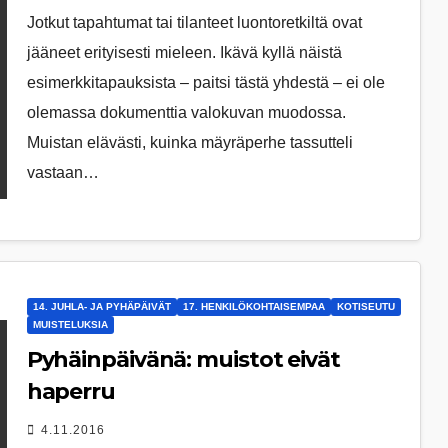
Jotkut tapahtumat tai tilanteet luontoretkiltä ovat
jääneet erityisesti mieleen. Ikävä kyllä näistä
esimerkkitapauksista – paitsi tästä yhdestä – ei ole
olemassa dokumenttia valokuvan muodossa.
Muistan elävästi, kuinka mäyräperhe tassutteli
vastaan…
14. JUHLA- JA PYHÄPÄIVÄT
17. HENKILÖKOHTAISEMPAA
KOTISEUTU
MUISTELUKSIA
Pyhäinpäivänä: muistot eivät
haperru
4.11.2016